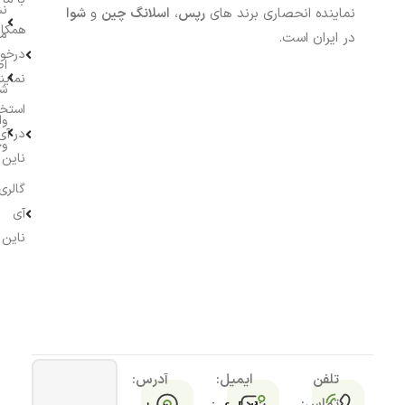
نش
نماینده انحصاری برند های
رپس
،
اسلانگ چین
و
شوا
همکار
م
در ایران است.
درخو
اط
نماین
ش
استخ
وا
در آی
وج
ناین
گالری
آی
ناین
تلفن
ایمیل:
آدرس:
تماس: