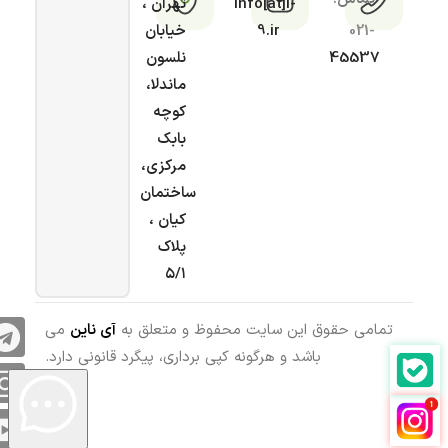
info[at]i-
تهران ،
021-
9.ir
خیابان
45537
نلسون
ماندلا،
کوچه
بابک
مرکزی،
ساختمان
کیان ،
پلاک
۵/۱
تمامی حقوق این سایت محفوظ و متعلق به
آی ناین
می
باشد و هرگونه کپی برداری، پیگرد قانونی دارد.