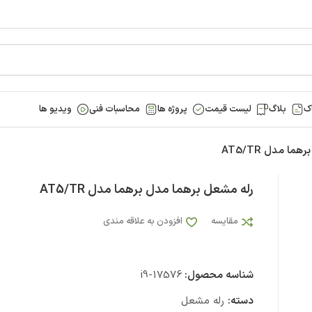
ک
بلاگ
لیست قیمت
پروژه ها
محاسبات فنی
ویدیو ها
ا مدل AT5/TR
رله مشعل برهما مدل برهما مدل AT5/TR
مقایسه
افزودن به علاقه مندی
شناسه محصول:
i9-17576
دسته:
رله مشعل