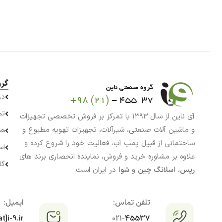
گرو
در
تم
آی ناین از سال ۱۳۹۳ با تمرکز بر فروش تخصصی تجهیزات
و ماشین آلات صنعتی، شیرآلات، تجهیزات تهویه مطبوع و
هم
ساختمانی از قبیل پمپ آب، فعالیت خود را شروع کرده و
اس
علاوه بر مشاوره خرید و فروش، نماینده انحصاری برند های
گا
رپس
،
اسلانگ چین
و
شوا
در ایران است.
تلفن تماس:
ایمیل:
t]i-9.ir
021-
45537