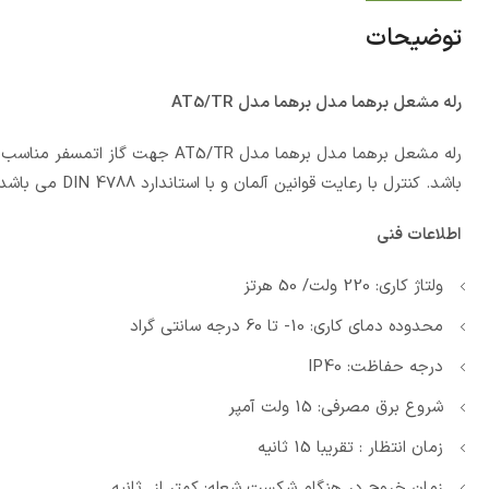
توضیحات
رله مشعل برهما مدل برهما مدل AT5/TR
باشد. کنترل با رعایت قوانین آلمان و با استاندارد DIN 4788 می باشد.
اطلاعات فنی
ولتاژ کاری: 220 ولت/ 50 هرتز
محدوده دمای کاری: 10- تا 60 درجه سانتی گراد
درجه حفاظت: IP40
شروع برق مصرفی: 15 ولت آمپر
زمان انتظار : تقریبا 15 ثانیه
زمان خروج در هنگام شکست شعله: کمتر از ثانیه