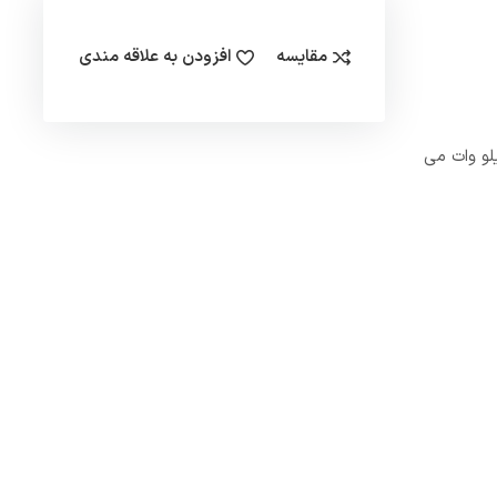
مقایسه
افزودن به علاقه مندی
 مدل AT5/TR جهت گاز اتمسفر مناسب می باشد. مشعل جهت برنامه های مکانیکی و صنعتی با قدرت تا 350 کیلو وات می