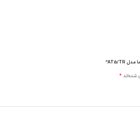
AT5/TR”
*
 شده‌اند