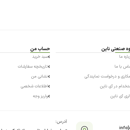
ه صنعتی ناین
حساب من
باره ما
سبد خرید
اس با ما
تاریخچه سفارشات
کاری و درخواست نمایندگی
نشانی من
تخدام در آی ناین
اطلاعات شخصی
لری آی ناین
واریز وجه
آدرس:
info[a