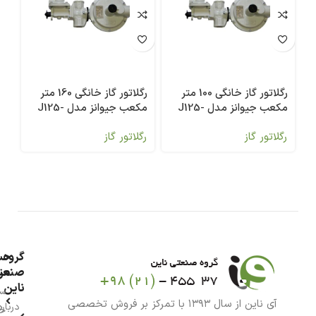
رگلاتور گاز خانگی 100 متر
رگلاتور گاز خانگی 160 متر
مکعب جیوانز مدل J125-
مکعب جیوانز مدل J125-
8T
S4
S4
رگلاتور گاز
رگلاتور گاز
رگ
گروه
حس
من
صنعت
ناین
سب
آی ناین از سال ۱۳۹۳ با تمرکز بر فروش تخصصی
درباره
خر