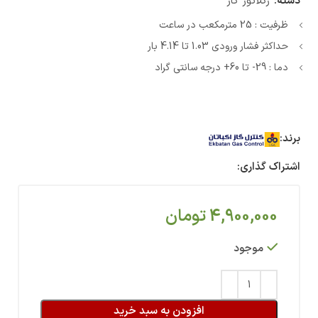
دسته:
رگلاتور گاز
ظرفیت : 25 مترمکعب در ساعت
حداکثر فشار ورودی 1.03 تا 4.14 بار
دما : 29- تا 60+ درجه سانتی گراد
برند:
اشتراک گذاری:
4,900,000
تومان
موجود
افزودن به سبد خرید