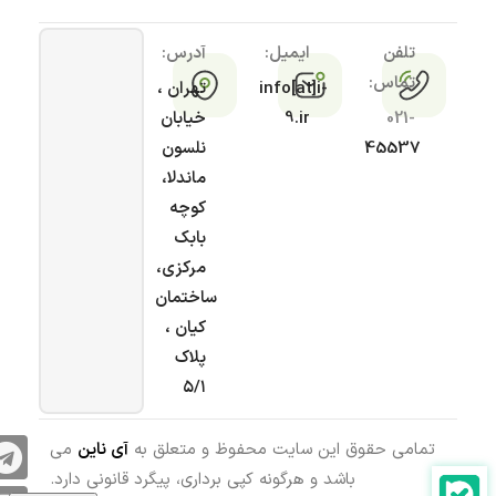
تلفن
ایمیل:
آدرس:
تماس:
info[at]i-
تهران ،
021-
9.ir
خیابان
45537
نلسون
ماندلا،
کوچه
بابک
مرکزی،
ساختمان
کیان ،
پلاک
۵/۱
تمامی حقوق این سایت محفوظ و متعلق به
آی ناین
می
باشد و هرگونه کپی برداری، پیگرد قانونی دارد.