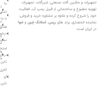
تجهیزات و ماشین آلات صنعتی، شیرآلات، تجهیزات
ما
تا
تهویه مطبوع و ساختمانی از قبیل پمپ آب، فعالیت
تماس
سف
خود را شروع کرده و علاوه بر مشاوره خرید و فروش،
با ما
نش
نماینده انحصاری برند های
رپس
،
اسلانگ چین
و
شوا
همکار
م
در ایران است.
درخو
اط
نماین
ش
استخ
وا
در آی
وج
ناین
گالری
آی
ناین