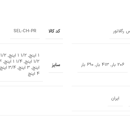
کد کالا
س رگلاتور
SEL-CH-PR
سایز
206 بار, 413 بار, 690 بار
4 اینچ
ایران