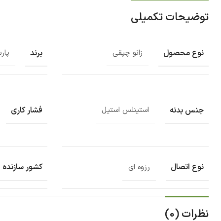
توضیحات تکمیلی
نوع محصول
برند
زانو چپقی
پار
جنس بدنه
فشار کاری
استینلس استیل
نوع اتصال
کشور سازنده
رزوه ای
نظرات (0)