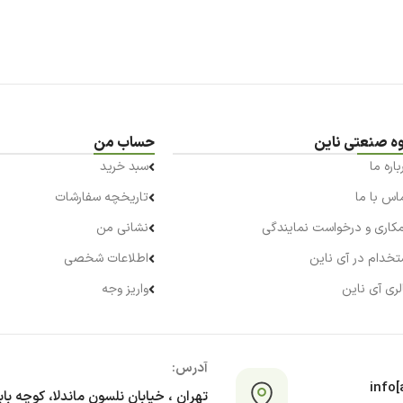
ه صنعتی ناین
حساب من
باره ما
سبد خرید
اس با ما
تاریخچه سفارشات
کاری و درخواست نمایندگی
نشانی من
تخدام در آی ناین
اطلاعات شخصی
لری آی ناین
واریز وجه
آدرس:
info[a
تهران ، خیابان نلسون ماندلا، کوچه با