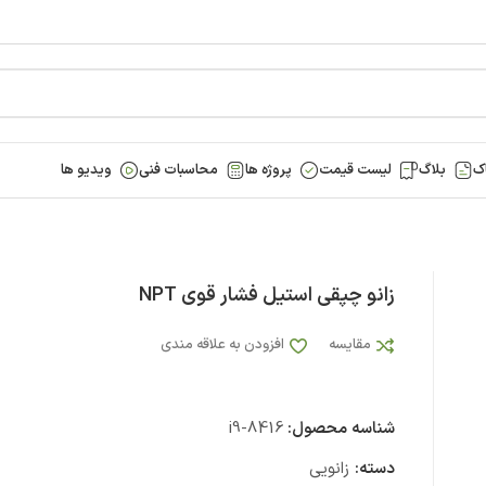
ک
بلاگ
لیست قیمت
پروژه ها
محاسبات فنی
ویدیو ها
‏زانو چپقی استیل فشار قوی NPT‏
مقایسه
افزودن به علاقه مندی
شناسه محصول:
i9-8416
دسته:
زانویی