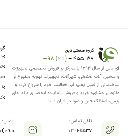
گرو
در
تم
آی ناین از سال ۱۳۹۳ با تمرکز بر فروش تخصصی تجهیزات
و ماشین آلات صنعتی، شیرآلات، تجهیزات تهویه مطبوع و
هم
ساختمانی از قبیل پمپ آب، فعالیت خود را شروع کرده و
اس
علاوه بر مشاوره خرید و فروش، نماینده انحصاری برند های
گا
رپس
،
اسلانگ چین
و
شوا
در ایران است.
تلفن تماس:
ایمیل:
t]i-9.ir
021-
45537