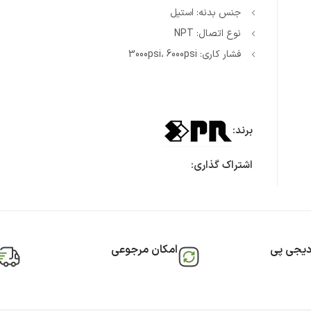
جنس بدنه: استیل
نوع اتصال: NPT
فشار کاری: 3000psi، 6000psi
برند:
اشتراک گذاری:
دیجی پی
امکان مرجوعی