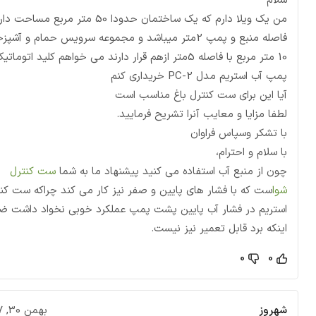
سلام
من یک ویلا دارم که یک ساختمان حدودا 50 متر مربع مساحت د
فاصله منبع و پمپ 2متر میباشد و مجموعه سرویس حمام و آشپز
10 متر مربع با فاصله 5متر ازهم قرار دارند می خواهم کلید اتوماتی
پمپ آب استریم مدل PC-2 خریداری کنم
آیا این برای ست کنترل باغ مناسب است
لطفا مزایا و معایب آنرا تشریح فرمایید.
با تشکر وسپاس فراوان
با سلام و احترام،
چون از منبع آب استفاده می کنید پیشنهاد ما به شما
ست کنترل
شوا
ست که با فشار های پایین و صفر نیز کار می کند چراکه ست کن
استریم در فشار آب پایین پشت پمپ عملکرد خوبی نخواد داشت 
اینکه برد قابل تعمیر نیز نیست.
0
0
شهروز
بهمن 30, 1397