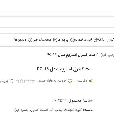
ک
بلاگ
لیست قیمت
پروژه ها
محاسبات فنی
ویدیو ها
پمپ آب)
ست کنترل استریم مدل PC-19
ست کنترل استریم مدل PC-19
(
3
بررسی
مقایسه
افزودن به علاقه مندی
شناسه محصول:
i9-16599
دسته:
کلید اتومات پمپ آب (ست کنترل پمپ آب)