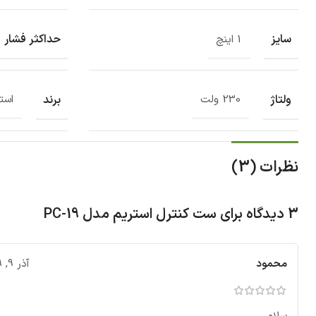
سایز
حداکثر فشار
1 اینچ
ولتاژ
برند
230 ولت
است
نظرات (3)
3 دیدگاه برای
ست کنترل استریم مدل PC-19
محمود
آذر 9, 1399