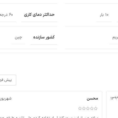
حداکثر دمای کاری
10 بار
60 درجه سانتیگراد
کشور سازنده
ریم
چین
محسن
شهریور 23, 399