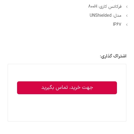
فرکانس کاری: 800H
مدل: UNShielded
IP67
اشتراک گذاری:
جهت خرید، تماس بگیرید