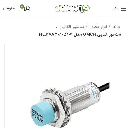
0
منو
0
تومان
خانه
ابزار دقیق
سنسور القایی
سنسور القایی OMCH مدل HLJ18A3-8-Z/P1