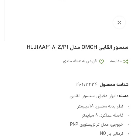
بزرگنمایی تصویر
سنسور القایی OMCH مدل HLJ18A3-8-Z/P1
مقایسه
افزودن به علاقه مندی
شناسه محصول:
i9-103224
دسته:
ابزار دقیق
,
سنسور القایی
قطر بدنه سنسور: 18میلیمتر
فاصله عملکرد: 8 میلیمتر
خروجی: مدل ترانزیستوری PNP
نرمالی باز NO