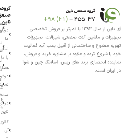
گروه
حس
من
صنعت
ناین
سب
آی ناین از سال ۱۳۹۳ با تمرکز بر فروش تخصصی
درباره
خر
تجهیزات و ماشین آلات صنعتی، شیرآلات، تجهیزات
ما
تا
تهویه مطبوع و ساختمانی از قبیل پمپ آب، فعالیت
تماس
سف
خود را شروع کرده و علاوه بر مشاوره خرید و فروش،
با ما
نش
نماینده انحصاری برند های
رپس
،
اسلانگ چین
و
شوا
همکار
م
در ایران است.
درخو
اط
نماین
ش
استخ
وا
در آی
وج
ناین
گالری
آی