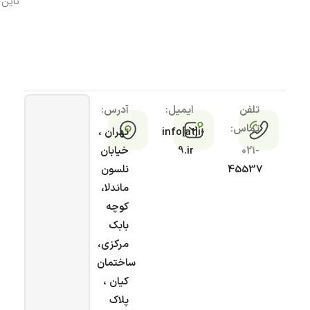
ناین
تلفن
ایمیل:
آدرس:
تماس:
info[at]i-
تهران ،
021-
9.ir
خیابان
45537
نلسون
ماندلا،
کوچه
بابک
مرکزی،
ساختمان
کیان ،
پلاک