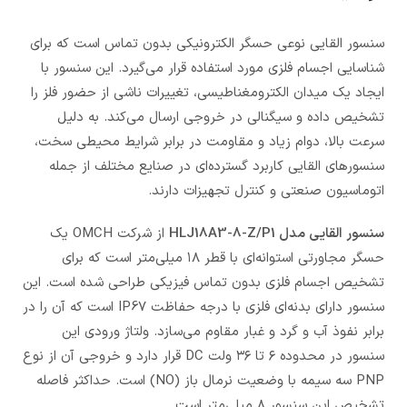
سنسور القایی نوعی حسگر الکترونیکی بدون تماس است که برای
شناسایی اجسام فلزی مورد استفاده قرار می‌گیرد. این سنسور با
ایجاد یک میدان الکترومغناطیسی، تغییرات ناشی از حضور فلز را
تشخیص داده و سیگنالی در خروجی ارسال می‌کند. به دلیل
سرعت بالا، دوام زیاد و مقاومت در برابر شرایط محیطی سخت،
سنسورهای القایی کاربرد گسترده‌ای در صنایع مختلف از جمله
اتوماسیون صنعتی و کنترل تجهیزات دارند.
سنسور القایی مدل
HLJ18A3-8-Z/P1
از شرکت OMCH یک
حسگر مجاورتی استوانه‌ای با قطر ۱۸ میلی‌متر است که برای
تشخیص اجسام فلزی بدون تماس فیزیکی طراحی شده است. این
سنسور دارای بدنه‌ای فلزی با درجه حفاظت IP67 است که آن را در
برابر نفوذ آب و گرد و غبار مقاوم می‌سازد. ولتاژ ورودی این
سنسور در محدوده ۶ تا ۳۶ ولت DC قرار دارد و خروجی آن از نوع
PNP سه سیمه با وضعیت نرمال باز (NO) است. حداکثر فاصله
تشخیص این سنسور ۸ میلی‌متر است.