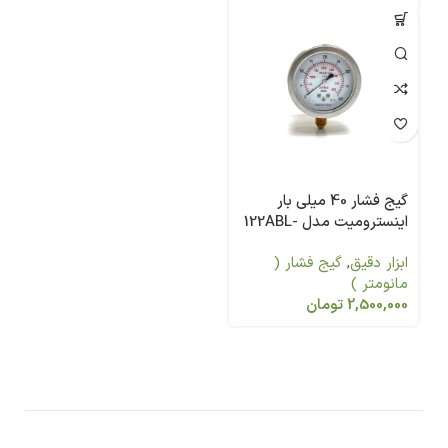
گیج فشار 40 میلی بار
اینسترومیت مدل 122ABL-
63N4
ابزار دقیق
,
گیج فشار (
مانومتر )
2,500,000
تومان