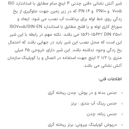
شیر آتش نشانی دفنی چدنی 4 اینچ سام مطابق با استاندارد ISO
7005 و PN10 و PN 16 که در زیر زمین جهت جلوگیری از یخ
زدگی روی خط لوله برای برداشت آب نصب می شود. ایعاد و
سوراخ کاری لوله و یا فلنج مطابق با استاندارد ISO7005/DIN-EN
1561-1563/ DIN 2501 می باشد. نکته مهم در رابطه با این شیر
این است که محل نصب این شیر باید در جهایی باشد که احتمال
یخ زدگی وجود نداشته باشد. این شیر دارای خروجی 65 میلی
متری یا 1/2 2 اینچ جهت استفاده در اتصال و یا کوپلینگ سازمان
آتش نشانی می باشد.
اطلاعات فنی:
جنس بدنه و در پوش: چدن ریخته گری
جنس رینگ آب بندی : برنز
جنس زبانه: چدن
درپوش کوپلینگ بیرونی: برنز ریخته گری