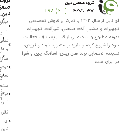
گروه
حس
من
صنعت
ناین
سب
آی ناین از سال ۱۳۹۳ با تمرکز بر فروش تخصصی
درباره
خر
تجهیزات و ماشین آلات صنعتی، شیرآلات، تجهیزات
ما
تا
تهویه مطبوع و ساختمانی از قبیل پمپ آب، فعالیت
تماس
سف
خود را شروع کرده و علاوه بر مشاوره خرید و فروش،
با ما
نش
نماینده انحصاری برند های
رپس
،
اسلانگ چین
و
شوا
همکار
م
در ایران است.
درخو
اط
نماین
ش
استخ
وا
در آی
وج
ناین
گالری
آی
ناین