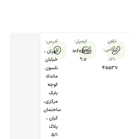
تلفن
ایمیل:
آدرس:
تماس:
info[at]i-
تهران ،
021-
9.ir
خیابان
45537
نلسون
ماندلا،
کوچه
بابک
مرکزی،
ساختمان
کیان ،
پلاک
۵/۱