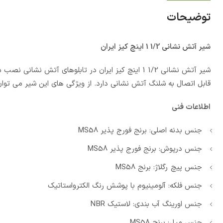
توضیحات
شیر آتش نشانی 1/2 1 اینچ کیز ایران
قابل اتصال به شلنگ آتش نشانی دارد. از ویژگی های این شیر می توان ب
اطلاعات فنی
جنس بدنه اصلی: برنج فورج پذیر MS58
جنس درپوش: برنج فورج پذیر MS58
جنس پیچ رگلاژ: برنج MS58
جنس فلکه: آلومینیوم با پوشش رنگ الکترواستاتیک
جنس اورینگ آب بندی: لاستیک NBR
جنس میل: برنج MS58