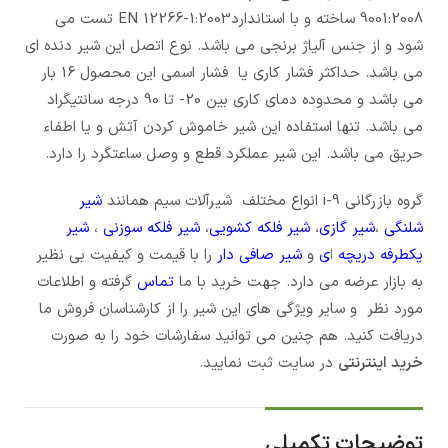
9001:2008 ساخته و با استانداردEN 12266-1:2003 تست می
شود و از جنس آلیاژ برنجی می باشد. نوع اتصل این شیر دنده ای
می باشد. حداکثر فشار کاری یا فشار اسمی این محصول 16 بار
می باشد و محدوده دمای کاری بین 20- تا 90 درجه سانتیگراد
می باشد. تنها استفاده این شیر خاموش کردن آتش و یا اطفاء
حریق می باشد. این شیر عملکرد قطع و وصل ساعتگرد را دارد.
گروه بازرگانی i-9 انواع مختلف شیرآلات سیم همانند
شیر
شلنگی
،
شیر گازی
،
شیر فلکه کشویی
،
شیر فلکه سوزنی
،
شیر
یکطرفه دریچه
ا
ی
و
شیر صافی دار
را با قیمت و کیفیت بی نظیر
به بازار عرضه می دارد. جهت خرید با ما
تماس
گرفته و اطلاعات
مورد نظر
و سایر ویژگی های این شیر را از کارشناسان فروش ما
دریافت کنید. هم چنین می توانید سفارشات خود را به صورت
خرید اینترنتی
در سایت ثبت نمایید.
توضیحات تکمیلی