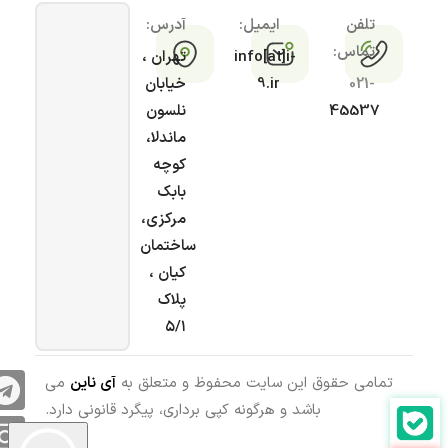
تلفن
ایمیل:
آدرس:
تماس:
info[at]i-
تهران ،
021-
9.ir
خیابان
45537
نلسون
ماندلا،
کوچه
بابک
مرکزی،
ساختمان
کیان ،
پلاک
۵/۱
تمامی حقوق این سایت محفوظ و متعلق به
آی ناین
می
باشد و هرگونه کپی برداری، پیگرد قانونی دارد.