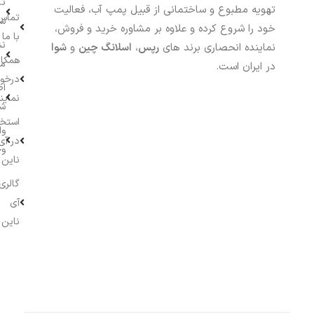
تا
تهویه مطبوع و ساختمانی از قبیل پمپ آب، فعالیت
تماس
سف
خود را شروع کرده و علاوه بر مشاوره خرید و فروش،
با ما
نش
نماینده انحصاری برند های
رپس
،
اسلانگ چین
و
شوا
همکار
م
در ایران است.
درخو
اط
نماین
ش
استخ
وا
در آی
وج
ناین
گالری
آی
ناین