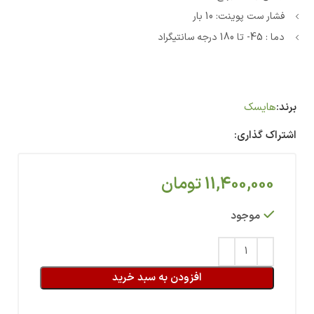
فشار ست پوینت: 10 بار
دما : 45- تا 180 درجه سانتیگراد
برند:
هایسک
اشتراک گذاری:
11,400,000
تومان
موجود
افزودن به سبد خرید