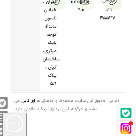
تماس:
info[at]i-
تهران ،
021-
9.ir
خیابان
45537
نلسون
ماندلا،
کوچه
بابک
مرکزی،
ساختمان
کیان ،
پلاک
۵/۱
تمامی حقوق این سایت محفوظ و متعلق به
آی ناین
می
باشد و هرگونه کپی برداری، پیگرد قانونی دارد.