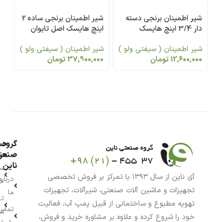
شیر اطمینان برنجی دسته
شیر اطمینان برنجی ساده 2
شی
دار 3/4 اینچ هایسک
اینچ هایسک اصل تایوان
دار 1/4 1 
شیر اطمینان ( سیفتی ولو )
شیر اطمینان ( سیفتی ولو )
شی
12,600,000
تومان
37,900,000
تومان
00
گروه
حس
من
صنعت
ناین
سب
آی ناین از سال ۱۳۹۳ با تمرکز بر فروش تخصصی
درباره
خر
تجهیزات و ماشین آلات صنعتی، شیرآلات، تجهیزات
ما
تا
تهویه مطبوع و ساختمانی از قبیل پمپ آب، فعالیت
تماس
سف
خود را شروع کرده و علاوه بر مشاوره خرید و فروش،