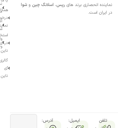
با ما
نش
نماینده انحصاری برند های
رپس
،
اسلانگ چین
و
شوا
همکار
م
در ایران است.
درخو
اط
نماین
ش
استخ
وا
در آی
وج
ناین
گالری
آی
ناین
تلفن
ایمیل:
آدرس: