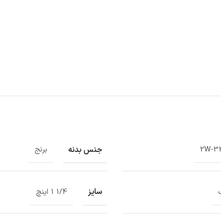
جنس بدنه
2W-3
برنج
سایز
1/4 1 اینچ