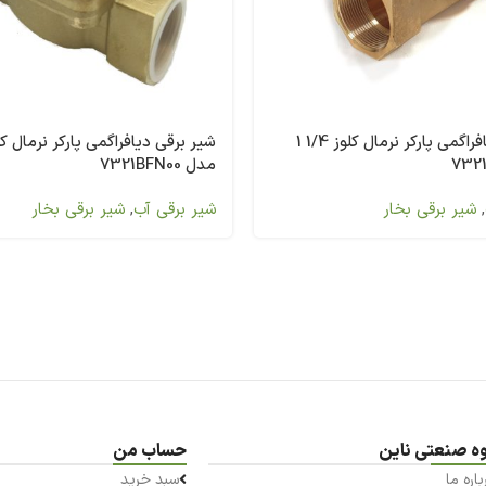
شیر برقی دیافراگمی پارکر نرمال کلوز 1/4 1
مدل 7321BFN00
,
شیر برقی بخار
شیر برقی آب
,
شیر برقی بخار
ه صنعتی ناین
حساب من
باره ما
سبد خرید