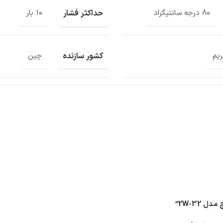
حداکثر فشار
80 درجه سانتیگراد
10 بار
کشور سازنده
ریم
چین