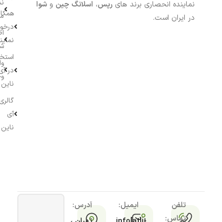
نش
نماینده انحصاری برند های
رپس
،
اسلانگ چین
و
شوا
همکار
م
در ایران است.
درخو
اط
نماین
ش
استخ
وا
در آی
وج
ناین
گالری
آی
ناین
تلفن
ایمیل:
آدرس:
تماس:
info[at]i-
تهران ،