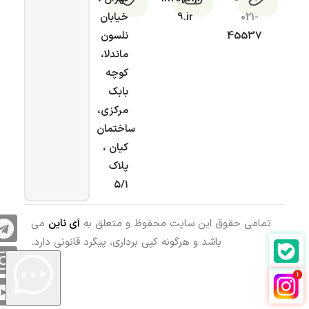
021-
9.ir
خیابان
45537
نلسون
ماندلا،
کوچه
بابک
مرکزی،
ساختمان
کیان ،
پلاک
۵/۱
تمامی حقوق این سایت محفوظ و متعلق به
آی ناین
می
باشد و هرگونه کپی برداری، پیگرد قانونی دارد.