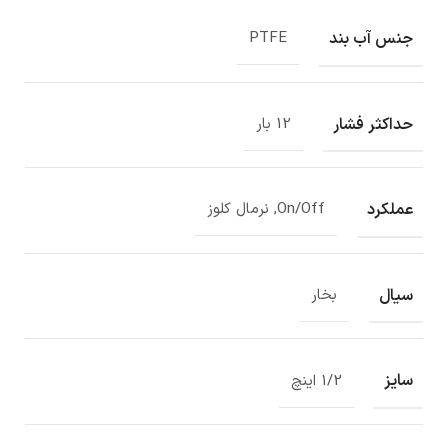
جنس آب بند
PTFE
حداکثر فشار
12 بار
عملکرد
On/Off, نرمال کلوز
سیال
بخار
سایز
1/2 اینچ