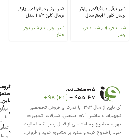
شیر برقی دیافراگمی پارکر
شیر برقی دیافراگمی پارکر
شی
نرمال کلوز 1 اینچ مدل
نرمال کلوز 1/2 1 مدل
00
7321BFN00
7321BDN00
شیر برقی آب
,
شیر برقی
شیر برقی آب
,
شیر برقی
شی
بخار
بخار
بخ
گروه
حس
من
صنعت
ناین
سب
آی ناین از سال ۱۳۹۳ با تمرکز بر فروش تخصصی
درباره
خر
تجهیزات و ماشین آلات صنعتی، شیرآلات، تجهیزات
ما
تا
تهویه مطبوع و ساختمانی از قبیل پمپ آب، فعالیت
تماس
سف
خود را شروع کرده و علاوه بر مشاوره خرید و فروش،
با ما