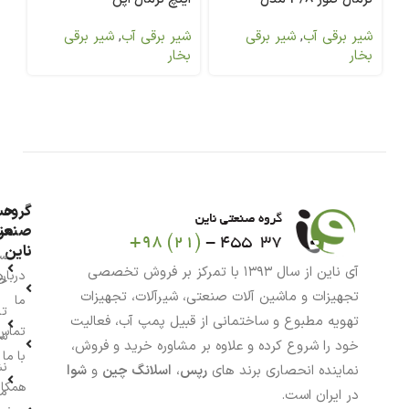
7321BIN00
7322BDN00
نر
شیر برقی آب
,
شیر برقی
شیر برقی آب
,
شیر برقی
شی
بخار
بخار
00
گروه
حس
من
صنعت
ناین
سب
آی ناین از سال ۱۳۹۳ با تمرکز بر فروش تخصصی
درباره
خر
تجهیزات و ماشین آلات صنعتی، شیرآلات، تجهیزات
ما
تا
تهویه مطبوع و ساختمانی از قبیل پمپ آب، فعالیت
تماس
سف
خود را شروع کرده و علاوه بر مشاوره خرید و فروش،
با ما
نش
نماینده انحصاری برند های
رپس
،
اسلانگ چین
و
شوا
همکار
م
در ایران است.