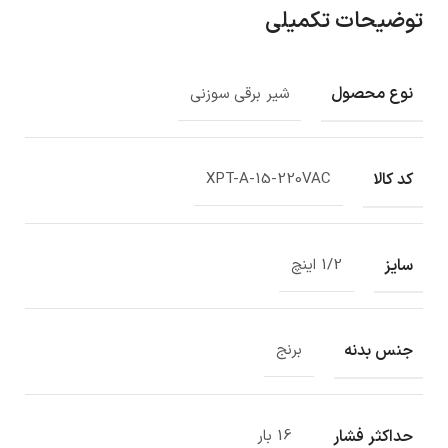
توضیحات تکمیلی
نوع محصول
شیر برقی سوزنی
کد کالا
XPT-A-15-220VAC
سایز
1/2 اینچ
جنس بدنه
برنج
حداکثر فشار
16 بار