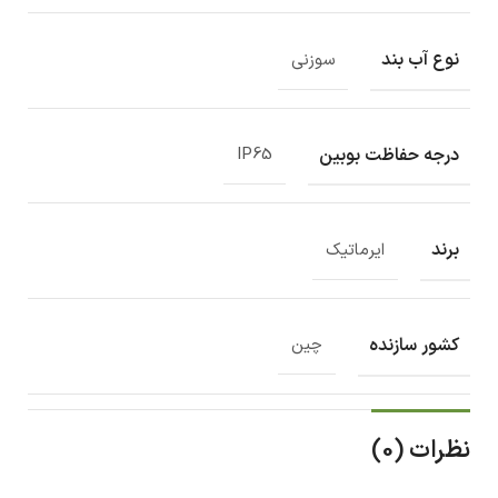
نوع آب بند
سوزنی
درجه حفاظت بوبین
IP65
برند
ایرماتیک
کشور سازنده
چین
نظرات (0)