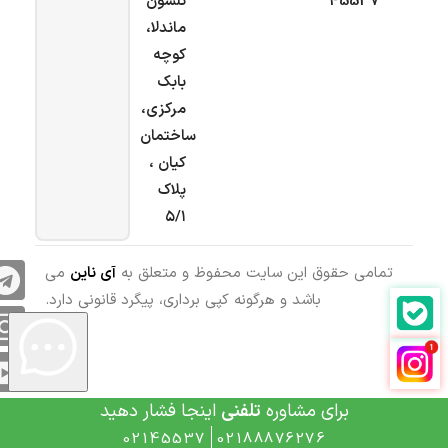
45537
نلسون
ماندلا،
کوچه
بابک
مرکزی،
ساختمان
کیان ،
پلاک
۵/۱
تمامی حقوق این سایت محفوظ و متعلق به
آی ناین
می
باشد و هرگونه کپی برداری، پیگرد قانونی دارد.
برای مشاوره
تلفنی
اینجا فشار دهید
02145537
02188876276