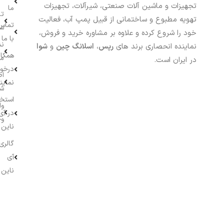
تجهیزات و ماشین آلات صنعتی، شیرآلات، تجهیزات
ما
تا
تهویه مطبوع و ساختمانی از قبیل پمپ آب، فعالیت
تماس
سف
خود را شروع کرده و علاوه بر مشاوره خرید و فروش،
با ما
نش
نماینده انحصاری برند های
رپس
،
اسلانگ چین
و
شوا
همکار
م
در ایران است.
درخو
اط
نماین
ش
استخ
وا
در آی
وج
ناین
گالری
آی
ناین