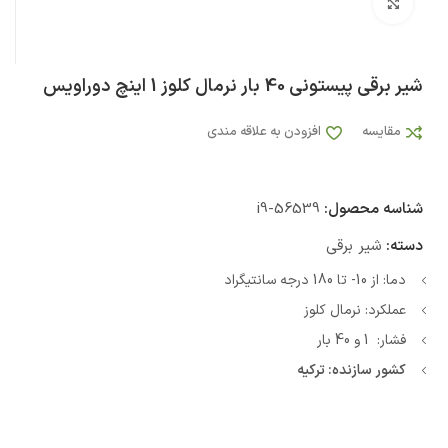
بزرگنمایی تصویر
شیر برقی پیستونی 40 بار نرمال کلوز 1 اینچ دوراویس
مقایسه
افزودن به علاقه مندی
شناسه محصول:
i9-56539
دسته:
شیر برقی
دما: از 10- تا 180 درجه سانتیگراد
عملکرد: نرمال کلوز
فشار: 1 و 40 بار
کشور سازنده: ترکیه