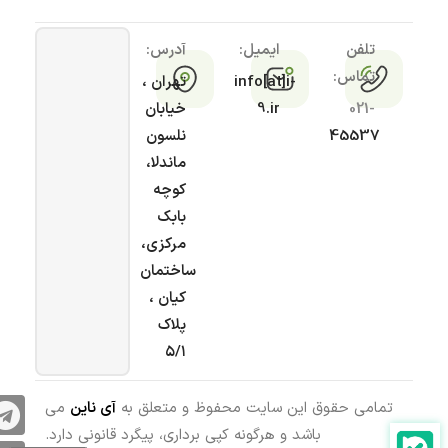
تلفن
ایمیل:
آدرس:
تماس:
info[at]i-
تهران ،
021-
9.ir
خیابان
45537
نلسون
ماندلا،
کوچه
بابک
مرکزی،
ساختمان
کیان ،
پلاک
۵/۱
تمامی حقوق این سایت محفوظ و متعلق به
آی ناین
می
باشد و هرگونه کپی برداری، پیگرد قانونی دارد.