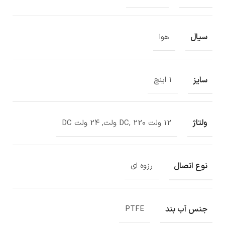
سیال
هوا
سایز
1 اینچ
ولتاژ
12 ولت DC, 220 ولت, 24 ولت DC
نوع اتصال
رزوه ای
جنس آب بند
PTFE