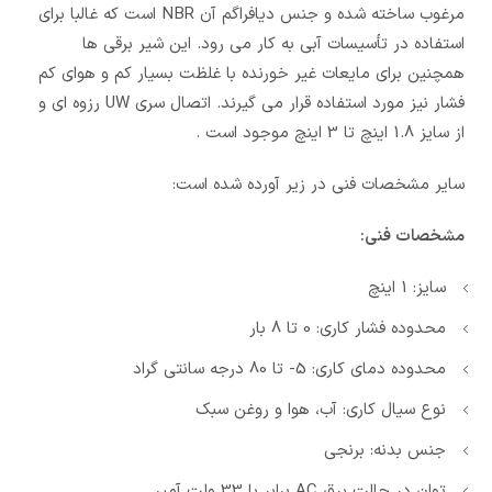
مرغوب ساخته شده و جنس دیافراگم آن NBR است که غالبا برای
استفاده در تأسیسات آبی به کار می رود. این شیر برقی ها
همچنین برای مایعات غیر خورنده با غلظت بسیار کم و هوای کم
فشار نیز مورد استفاده قرار می گیرند. اتصال سری UW رزوه ای و
از سایز 1.8 اینچ تا 3 اینچ موجود است .
سایر مشخصات فنی در زیر آورده شده است:
مشخصات فنی:
سایز: 1 اینچ
محدوده فشار کاری: 0 تا 8 بار
محدوده دمای کاری: 5- تا 80 درجه سانتی گراد
نوع سیال کاری: آب، هوا و روغن سبک
جنس بدنه: برنجی
توان در حالت برق AC برابر با 33 ولت آمپر