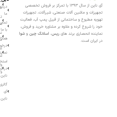
سب
آی ناین از سال ۱۳۹۳ با تمرکز بر فروش تخصصی
درباره
خر
تجهیزات و ماشین آلات صنعتی، شیرآلات، تجهیزات
ما
تا
تهویه مطبوع و ساختمانی از قبیل پمپ آب، فعالیت
تماس
سف
خود را شروع کرده و علاوه بر مشاوره خرید و فروش،
با ما
نش
نماینده انحصاری برند های
رپس
،
اسلانگ چین
و
شوا
همکار
م
در ایران است.
درخو
اط
نماین
ش
استخ
وا
در آی
وج
ناین
گالری
آی
ناین