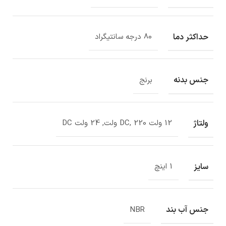
حداکثر دما
80 درجه سانتیگراد
جنس بدنه
برنج
ولتاژ
12 ولت DC, 220 ولت, 24 ولت DC
سایز
1 اینچ
جنس آب بند
NBR