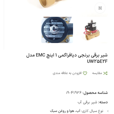
بزرگنمایی تصویر
شیر برقی برنجی دیافراگمی 1 اینچ EMC مدل
UW25E2F
مقایسه
افزودن به علاقه مندی
شناسه محصول:
i9-41936
دسته:
شیر برقی آب
نوع سیال کاری:
آب، هوا و روغن سبک