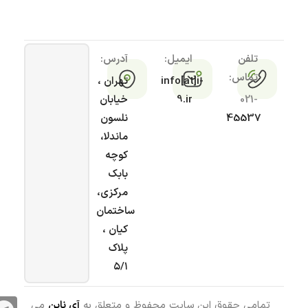
تلفن
ایمیل:
آدرس:
تماس:
info[at]i-
تهران ،
021-
9.ir
خیابان
45537
نلسون
ماندلا،
کوچه
بابک
مرکزی،
ساختمان
کیان ،
پلاک
۵/۱
تمامی حقوق این سایت محفوظ و متعلق به
آی ناین
می