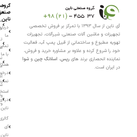
گروه
حس
من
صنعت
ناین
سب
آی ناین از سال ۱۳۹۳ با تمرکز بر فروش تخصصی
درباره
خر
تجهیزات و ماشین آلات صنعتی، شیرآلات، تجهیزات
ما
تا
تهویه مطبوع و ساختمانی از قبیل پمپ آب، فعالیت
تماس
سف
خود را شروع کرده و علاوه بر مشاوره خرید و فروش،
با ما
نش
نماینده انحصاری برند های
رپس
،
اسلانگ چین
و
شوا
همکار
م
در ایران است.
درخو
اط
نماین
ش
استخ
وا
در آی
وج
ناین
گالری
آی
ناین