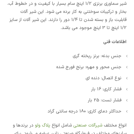
شیر سماوری برنزی 1/2 اینچ سام بسیار با کیفیت و در خطوط آب،
بخار و ترکیبات سوختنی به کار برده می شود. این شیر آلات
قابلیت باز و بسته شدن تا 1/4 دور را دارند. این شیر آلات از سایز
1/2 اینچ تا 3 اینچ موجود می باشد.
اطلاعات فنی
جنس بدنه: برنز ریخته گری
جنس محور و مهره: برنج فورج شده
نوع اتصال: دنده ای
فشار کاری: 16 بار
فشار تست: 25 بار
حداکثر دمای کاری: 180 درجه سانتی گراد
انواع مختلف
شیرآلات صنعتی
شامل انواع
پلاگ ولو
در برندها و
سایزهای مختلف در فروشگاه صنعتی ناین عرضه می‌شود. برای