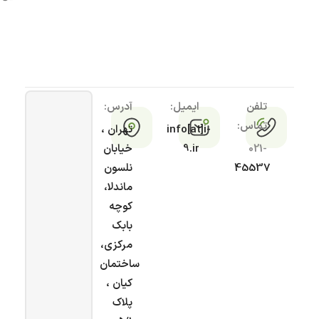
تلفن
ایمیل:
آدرس:
تماس:
info[at]i-
تهران ،
021-
9.ir
خیابان
45537
نلسون
ماندلا،
کوچه
بابک
مرکزی،
ساختمان
کیان ،
پلاک