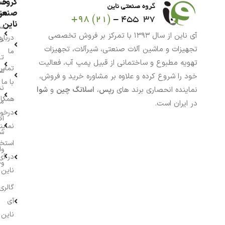
گروه
حس
من
صنعت
ناین
سب
آی ناین از سال ۱۳۹۳ با تمرکز بر فروش تخصصی
درباره
خر
تجهیزات و ماشین آلات صنعتی، شیرآلات، تجهیزات
ما
تا
تهویه مطبوع و ساختمانی از قبیل پمپ آب، فعالیت
تماس
سف
خود را شروع کرده و علاوه بر مشاوره خرید و فروش،
با ما
نش
نماینده انحصاری برند های
رپس
،
اسلانگ چین
و
شوا
همکار
م
در ایران است.
درخو
اط
نماین
ش
استخ
وا
در آی
وج
ناین
گالری
آی
ناین