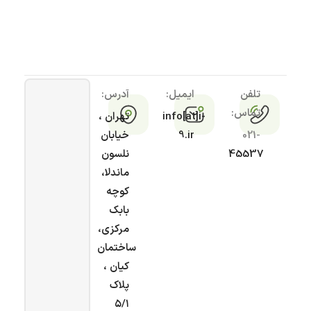
تلفن
ایمیل:
آدرس:
تماس:
info[at]i-
تهران ،
021-
9.ir
خیابان
45537
نلسون
ماندلا،
کوچه
بابک
مرکزی،
ساختمان
کیان ،
پلاک
۵/۱