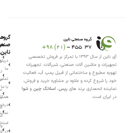
گروه
حس
من
صنعت
ناین
سب
آی ناین از سال ۱۳۹۳ با تمرکز بر فروش تخصصی
درباره
خر
تجهیزات و ماشین آلات صنعتی، شیرآلات، تجهیزات
ما
تا
تهویه مطبوع و ساختمانی از قبیل پمپ آب، فعالیت
تماس
سف
خود را شروع کرده و علاوه بر مشاوره خرید و فروش،
با ما
نماینده انحصاری برند های
رپس
،
اسلانگ چین
و
شوا
نش
در ایران است.
همکار
م
درخو
اط
نماین
ش
استخ
وا
در آی