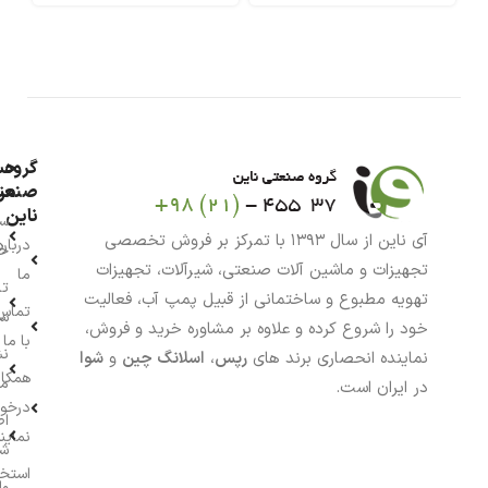
گروه
حس
من
صنعت
ناین
سب
آی ناین از سال ۱۳۹۳ با تمرکز بر فروش تخصصی
درباره
خر
تجهیزات و ماشین آلات صنعتی، شیرآلات، تجهیزات
ما
تا
تهویه مطبوع و ساختمانی از قبیل پمپ آب، فعالیت
تماس
سف
خود را شروع کرده و علاوه بر مشاوره خرید و فروش،
با ما
نش
نماینده انحصاری برند های
رپس
،
اسلانگ چین
و
شوا
همکار
م
در ایران است.
درخو
اط
نماین
ش
استخ
وا