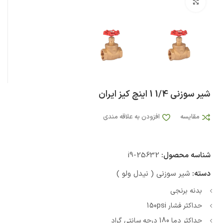
بزرگنمایی تصویر
شیر سوزنی 1/4 1 اینچ کیز ایران
مقایسه
افزودن به علاقه مندی
شناسه محصول:
i9-25632
دسته:
شیر سوزنی ( نیدل ولو )
بدنه برنجی
حداکثر فشار 150psi
حداکثر دما 180 درجه سانتی گراد