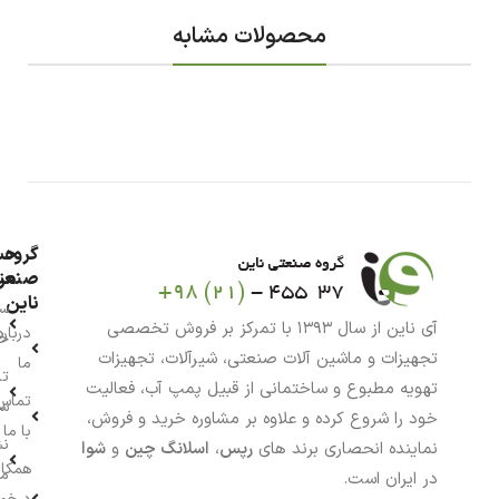
محصولات مشابه
گروه
حس
من
صنعت
ناین
سب
آی ناین از سال ۱۳۹۳ با تمرکز بر فروش تخصصی
درباره
خر
تجهیزات و ماشین آلات صنعتی، شیرآلات، تجهیزات
ما
تا
تهویه مطبوع و ساختمانی از قبیل پمپ آب، فعالیت
تماس
سف
خود را شروع کرده و علاوه بر مشاوره خرید و فروش،
با ما
نش
نماینده انحصاری برند های
رپس
،
اسلانگ چین
و
شوا
همکار
م
در ایران است.