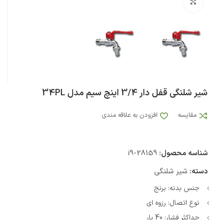
بزرگنمایی تصویر
شیر شلنگی قفل دار 3/4 اینچ سیم مدل 34PL
مقایسه
افزودن به علاقه مندی
شناسه محصول:
i9-28159
دسته:
شیر شلنگی
جنس بدنه: برنج
نوع اتصال: رزوه ای
حداکثر فشار: 40 بار