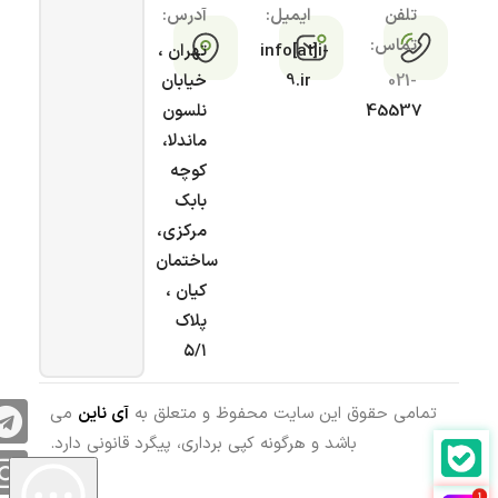
تلفن
ایمیل:
آدرس:
تماس:
info[at]i-
تهران ،
021-
9.ir
خیابان
45537
نلسون
ماندلا،
کوچه
بابک
مرکزی،
ساختمان
کیان ،
پلاک
۵/۱
تمامی حقوق این سایت محفوظ و متعلق به
آی ناین
می
باشد و هرگونه کپی برداری، پیگرد قانونی دارد.