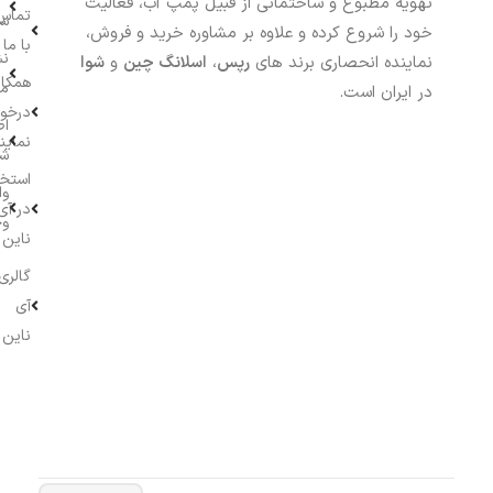
تهویه مطبوع و ساختمانی از قبیل پمپ آب، فعالیت
تماس
سف
خود را شروع کرده و علاوه بر مشاوره خرید و فروش،
با ما
نش
نماینده انحصاری برند های
رپس
،
اسلانگ چین
و
شوا
همکار
م
در ایران است.
درخو
اط
نماین
ش
استخ
وا
در آی
وج
ناین
گالری
آی
ناین