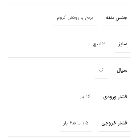
جنس بدنه
برنج با روکش کروم
سایز
3 اینچ
سیال
آب
فشار ورودی
16 بار
فشار خروجی
1.5 تا 6.5 بار