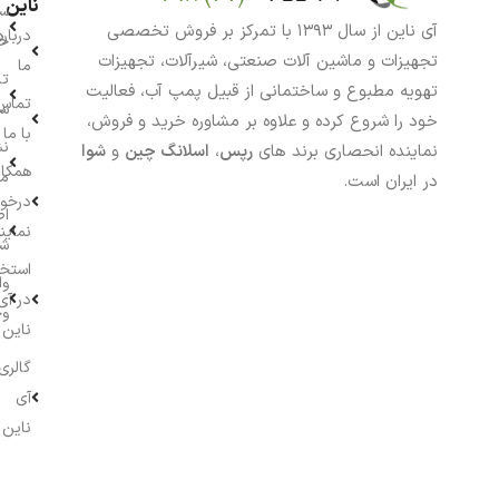
ناین
سب
آی ناین از سال ۱۳۹۳ با تمرکز بر فروش تخصصی
درباره
خر
تجهیزات و ماشین آلات صنعتی، شیرآلات، تجهیزات
ما
تا
تهویه مطبوع و ساختمانی از قبیل پمپ آب، فعالیت
تماس
سف
خود را شروع کرده و علاوه بر مشاوره خرید و فروش،
با ما
نش
نماینده انحصاری برند های
رپس
،
اسلانگ چین
و
شوا
همکار
م
در ایران است.
درخو
اط
نماین
ش
استخ
وا
در آی
وج
ناین
گالری
آی
ناین