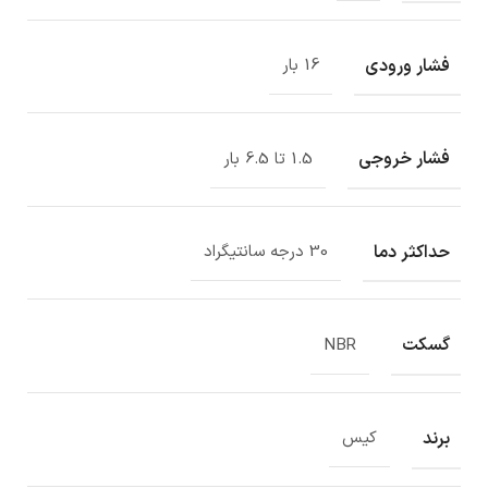
فشار ورودی
16 بار
فشار خروجی
1.5 تا 6.5 بار
حداکثر دما
30 درجه سانتیگراد
گسکت
NBR
برند
کیس