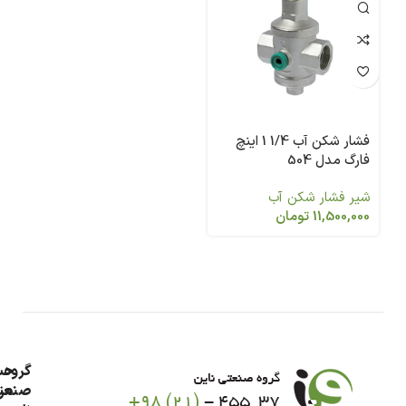
فشار شکن آب 1/4 1 اینچ
فارگ مدل 504
شیر فشار شکن آب
11,500,000
تومان
گروه
حس
من
صنعت