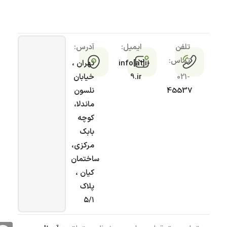
تلفن
ایمیل:
آدرس:
تماس:
info[at]i-
تهران ،
021-
9.ir
خیابان
45537
نلسون
ماندلا،
کوچه
بابک
مرکزی،
ساختمان
کیان ،
پلاک
۵/۱