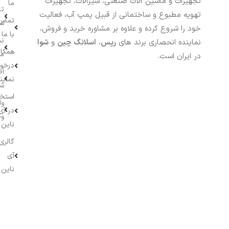
تجهیزات و ماشین آلات صنعتی، شیرآلات، تجهیزات
ما
تا
تهویه مطبوع و ساختمانی از قبیل پمپ آب، فعالیت
تماس
سف
خود را شروع کرده و علاوه بر مشاوره خرید و فروش،
با ما
نش
نماینده انحصاری برند های
رپس
،
اسلانگ چین
و
شوا
همکار
م
در ایران است.
درخو
اط
نماین
ش
استخ
وا
در آی
وج
ناین
گالری
آی
ناین