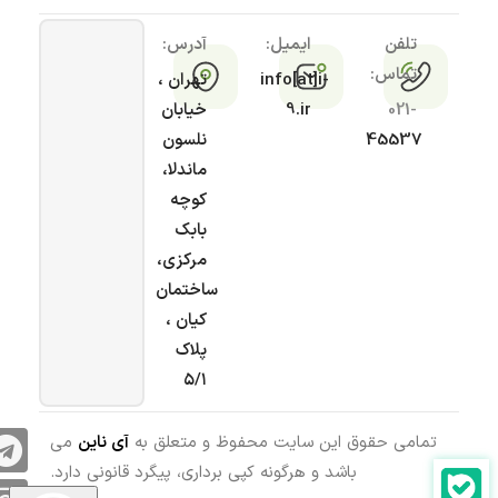
تلفن
ایمیل:
آدرس:
تماس:
info[at]i-
تهران ،
021-
9.ir
خیابان
45537
نلسون
ماندلا،
کوچه
بابک
مرکزی،
ساختمان
کیان ،
پلاک
۵/۱
تمامی حقوق این سایت محفوظ و متعلق به
آی ناین
می
باشد و هرگونه کپی برداری، پیگرد قانونی دارد.