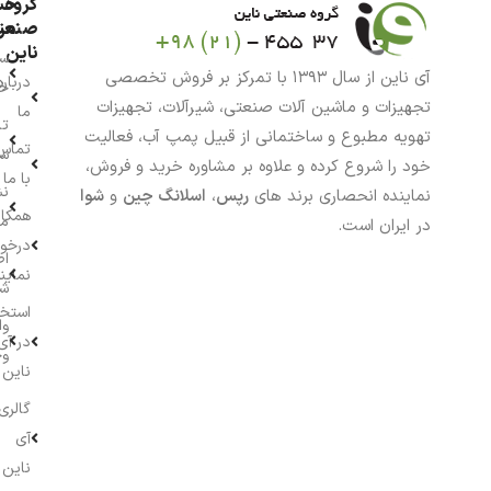
گروه
حس
من
صنعت
ناین
سب
آی ناین از سال ۱۳۹۳ با تمرکز بر فروش تخصصی
درباره
خر
تجهیزات و ماشین آلات صنعتی، شیرآلات، تجهیزات
ما
تا
تهویه مطبوع و ساختمانی از قبیل پمپ آب، فعالیت
تماس
سف
خود را شروع کرده و علاوه بر مشاوره خرید و فروش،
با ما
نش
نماینده انحصاری برند های
رپس
،
اسلانگ چین
و
شوا
همکار
م
در ایران است.
درخو
اط
نماین
ش
استخ
وا
در آی
وج
ناین
گالری
آی
ناین