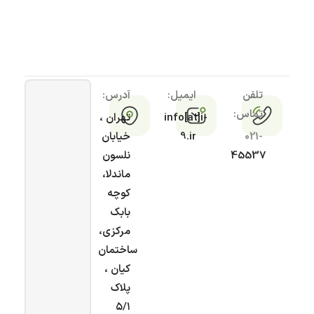
تلفن
ایمیل:
آدرس:
تماس:
info[at]i-
تهران ،
021-
9.ir
خیابان
45537
نلسون
ماندلا،
کوچه
بابک
مرکزی،
ساختمان
کیان ،
پلاک
۵/۱