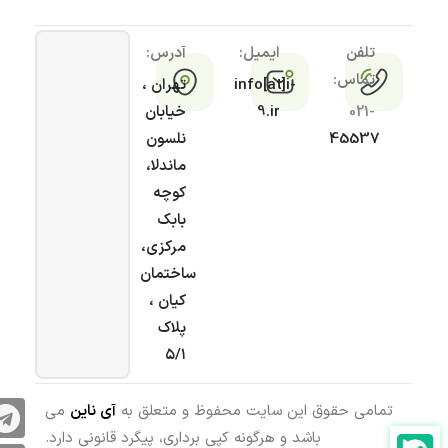
تلفن
ایمیل:
آدرس:
تماس:
info[at]i-
تهران ،
021-
9.ir
خیابان
45537
نلسون
ماندلا،
کوچه
بابک
مرکزی،
ساختمان
کیان ،
پلاک
۵/۱
تمامی حقوق این سایت محفوظ و متعلق به
آی ناین
می
باشد و هرگونه کپی برداری، پیگرد قانونی دارد.