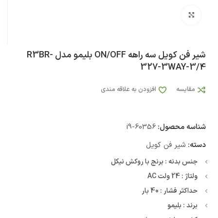
بزرگنمایی تصویر
شیر فن کویل سه راهه ON/OFF بلیمو مدل R3BR-
327-3WAY-3/4
مقایسه
افزودن به علاقه مندی
شناسه محصول:
i9-60356
دسته:
شیر فن کویل
جنس بدنه : برنج با روکش نیکل
ولتاژ : 24
ولت
AC
حداکثر فشار : 40 بار
برند : بلیمو