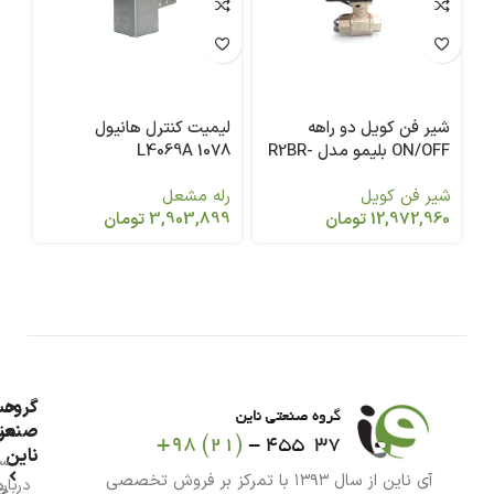
شیر فن کویل دو راهه
لیمیت کنترل هانیول
با
ON/OFF بلیمو مدل R2BR-
L4069A 1078
1/2 اینچ 
317-2WAY-1/2
شیر فن کویل
رله مشعل
شی
12,972,960
تومان
3,903,899
تومان
50
گروه
حس
من
صنعت
ناین
سب
آی ناین از سال ۱۳۹۳ با تمرکز بر فروش تخصصی
درباره
خر