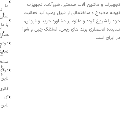
تجهیزات و ماشین آلات صنعتی، شیرآلات، تجهیزات
ما
تا
تهویه مطبوع و ساختمانی از قبیل پمپ آب، فعالیت
تماس
سف
خود را شروع کرده و علاوه بر مشاوره خرید و فروش،
با ما
نش
نماینده انحصاری برند های
رپس
،
اسلانگ چین
و
شوا
همکار
م
در ایران است.
درخو
اط
نماین
ش
استخ
وا
در آی
وج
ناین
گالری
آی
ناین