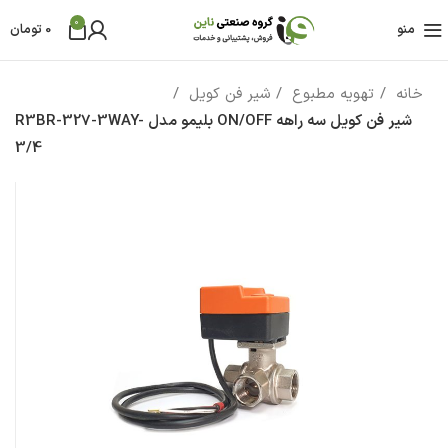
0
منو
0
تومان
خانه
تهویه مطبوع
شیر فن کویل
شیر فن کویل سه راهه ON/OFF بلیمو مدل R3BR-327-3WAY-
3/4