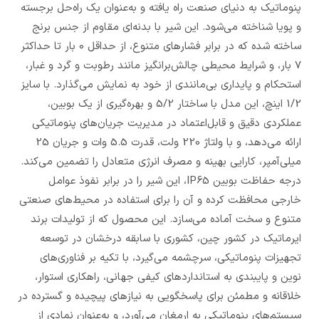
پنوماتیک به دنیای صنعت راه یافته و به‌عنوان یک راه‌حل برجسته
و پویا شناخته می‌شود. این شیر با بدنه‌ای مقاوم از جنس برنج
ساخته شده که در برابر فشارهای متنوع، از حداقل 0 بار تا حداکثر
7 بار، و شرایط محیطی چالش‌برانگیز مانند رطوبت و گرد و غبار،
استحکام و پایداری بی‌مانندی از خود به نمایش می‌گذارد. با سایز
1/2 اینچ، این مدل با ساختار 5/2 و بهره‌گیری از یک بوبین،
عملکردی دقیق و قابل‌اعتماد در مدیریت جریان‌های پنوماتیکی
ارائه می‌دهد، و با ولتاژ 220 ولت، قدرت 5.5 وات و جریان 25
میلی‌آمپر، کارایی بهینه و مصرف انرژی متعادل را تضمین می‌کند.
درجه حفاظت بوبین IP65، این شیر را در برابر نفوذ عوامل
خارجی محافظت کرده و آن را برای استفاده در محیط‌های صنعتی
متنوع و سخت آماده می‌سازد. این محصول که از تولیدات برند
ایرماتیک در کشور چین، کشوری با سابقه درخشان در توسعه
تجهیزات پنوماتیکی، سرچشمه می‌گیرد، با تکیه بر فناوری‌های
نوین و پایبندی به استانداردهای کیفی جهانی، راهکاری استوار،
خلاقانه و مطمئن برای پاسخگویی به نیازهای پیچیده و گسترده در
سیستم‌های پنوماتیکی به ارمغان می‌آورد، و به‌عنوان نمادی از