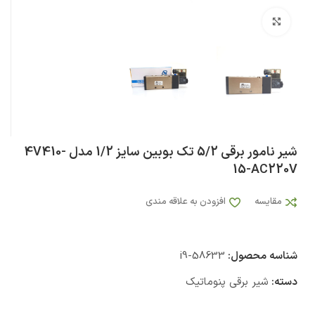
بزرگنمایی تصویر
شیر نامور برقی 5/2 تک بوبین سایز 1/2 مدل 4V410-
15-AC220V
مقایسه
افزودن به علاقه مندی
شناسه محصول:
i9-58633
دسته:
شیر برقی پنوماتیک