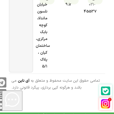
021-
9.ir
خیابان
45537
نلسون
ماندلا،
کوچه
بابک
مرکزی،
ساختمان
کیان ،
پلاک
۵/۱
تمامی حقوق این سایت محفوظ و متعلق به
آی ناین
می
باشد و هرگونه کپی برداری، پیگرد قانونی دارد.