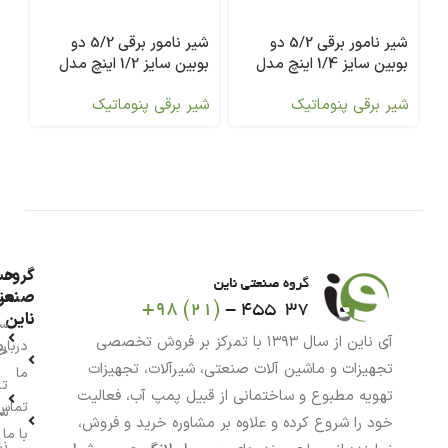
شیر نامور برقی 5/2 دو
شیر نامور برقی 5/2 دو
بوبین سایز 1/4 اینچ مدل
بوبین سایز 1/2 اینچ مدل
0V
4V420-15-AC220V
4V220-08-AC220V
شیر برقی پنوماتیک
شیر برقی پنوماتیک
شی
گروه
حس
من
صنعت
ناین
سب
آی ناین از سال ۱۳۹۳ با تمرکز بر فروش تخصصی
درباره
خر
تجهیزات و ماشین آلات صنعتی، شیرآلات، تجهیزات
ما
تا
تهویه مطبوع و ساختمانی از قبیل پمپ آب، فعالیت
تماس
سف
خود را شروع کرده و علاوه بر مشاوره خرید و فروش،
با ما
نش