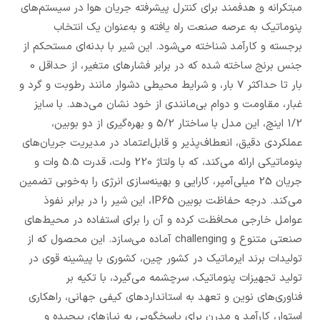
مبتکرانه و هدفمند برای کنترل پیشرفته جریان هوا در سیستم‌های
پنوماتیک به عرصه صنعت راه یافته و به‌عنوان یک انتخاب
برجسته و کارآمد شناخته می‌شود. این شیر با بدنه‌ای مستحکم از
جنس برنج ساخته شده که در برابر فشارهای متغیر، از حداقل 0
بار تا حداکثر 7 بار، و شرایط محیطی دشوار مانند رطوبت و گرد و
غبار، مقاومت و دوام بی‌مانندی از خود نشان می‌دهد. با سایز
1/2 اینچ، این مدل با ساختار 5/2 و بهره‌گیری از دو بوبین،
عملکردی دقیق، انعطاف‌پذیر و قابل‌اعتماد در مدیریت جریان‌های
پنوماتیکی ارائه می‌کند، که با ولتاژ 220 ولت، قدرت 5.5 وات و
جریان 25 میلی‌آمپر، کارایی و بهینه‌سازی انرژی را به‌خوبی تضمین
می‌کند. درجه حفاظت بوبین IP65، این شیر را در برابر نفوذ
عوامل خارجی محافظت کرده و آن را برای استفاده در محیط‌های
صنعتی متنوع و challenging آماده می‌سازد. این محصول که از
تولیدات برند ایرماتیک در کشور چین، کشوری با پیشینه قوی در
تولید تجهیزات پنوماتیک، سرچشمه می‌گیرد، با تکیه بر
فناوری‌های نوین و تعهد به استانداردهای کیفی جهانی، راهکاری
استوار، کارآمد و مدرن برای پاسخگویی به نیازهای پیچیده و