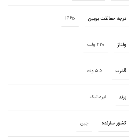
درجه حفاظت بوبین
IP65
ولتاژ
220 ولت
قدرت
5.5 وات
برند
ایرماتیک
کشور سازنده
چین