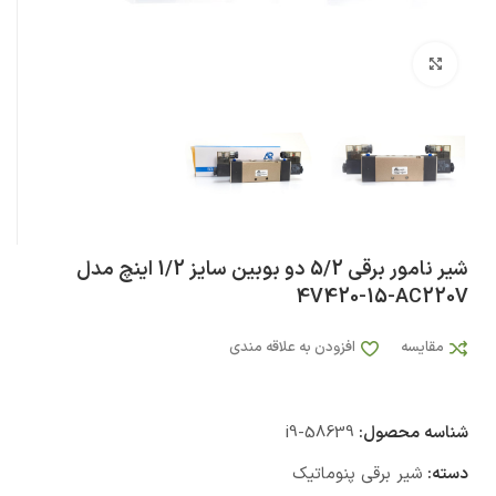
بزرگنمایی تصویر
شیر نامور برقی 5/2 دو بوبین سایز 1/2 اینچ مدل
4V420-15-AC220V
مقایسه
افزودن به علاقه مندی
شناسه محصول:
i9-58639
دسته:
شیر برقی پنوماتیک