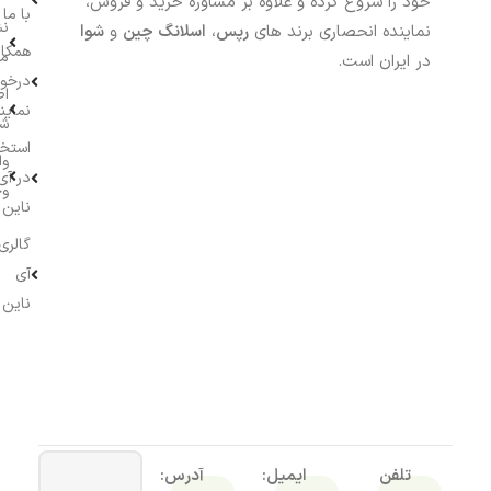
خود را شروع کرده و علاوه بر مشاوره خرید و فروش،
با ما
نش
نماینده انحصاری برند های
رپس
،
اسلانگ چین
و
شوا
همکار
م
در ایران است.
درخو
اط
نماین
ش
استخ
وا
در آی
وج
ناین
گالری
آی
ناین
تلفن
ایمیل:
آدرس: