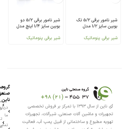
شیر نامور برقی 5/2 تک
شیر نامور برقی 5/2 دو
بوبین سایز 1/2 مدل
بوبین سایز 1/4 اینچ مدل
0V
4V220-08-AC220V
4V410-15-AC220V
شیر برقی پنوماتیک
شیر برقی پنوماتیک
شی
گروه
حس
من
صنعت
ناین
سب
آی ناین از سال ۱۳۹۳ با تمرکز بر فروش تخصصی
درباره
خر
تجهیزات و ماشین آلات صنعتی، شیرآلات، تجهیزات
ما
تا
تهویه مطبوع و ساختمانی از قبیل پمپ آب، فعالیت
تماس
سف