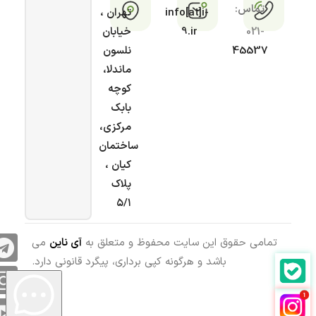
تماس:
info[at]i-
تهران ،
021-
9.ir
خیابان
45537
نلسون
ماندلا،
کوچه
بابک
مرکزی،
ساختمان
کیان ،
پلاک
۵/۱
تمامی حقوق این سایت محفوظ و متعلق به
آی ناین
می
باشد و هرگونه کپی برداری، پیگرد قانونی دارد.