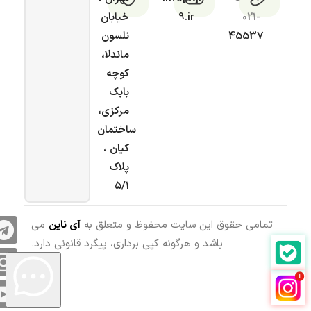
021-
9.ir
خیابان
45537
نلسون
ماندلا،
کوچه
بابک
مرکزی،
ساختمان
کیان ،
پلاک
۵/۱
تمامی حقوق این سایت محفوظ و متعلق به
آی ناین
می
باشد و هرگونه کپی برداری، پیگرد قانونی دارد.