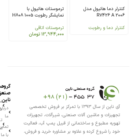
کنترلر دما هانیول مدل
ترموستات هانیول با
شی
R7426 A 2006
نمایشگر رطوبت 1005 H808
/4
A
کنترلر دما و رطوبت
ترموستات اتاقی
شی
13,944,000
تومان
80
گروه
حس
من
صنعت
ناین
سب
آی ناین از سال ۱۳۹۳ با تمرکز بر فروش تخصصی
درباره
خر
تجهیزات و ماشین آلات صنعتی، شیرآلات، تجهیزات
ما
تا
تهویه مطبوع و ساختمانی از قبیل پمپ آب، فعالیت
تماس
سف
خود را شروع کرده و علاوه بر مشاوره خرید و فروش،
با ما