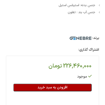
جنس بدنه: استینلس استیل
جنس آب بند : تفلون
برند:
اشتراک گذاری:
226,460,000
تومان
موجود
افزودن به سبد خرید