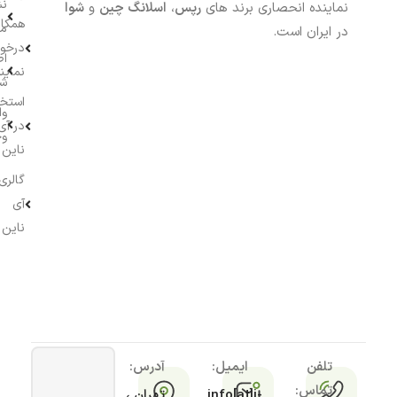
نش
نماینده انحصاری برند های
رپس
،
اسلانگ چین
و
شوا
همکار
م
در ایران است.
درخو
اط
نماین
ش
استخ
وا
در آی
وج
ناین
گالری
آی
ناین
تلفن
ایمیل:
آدرس:
تماس:
info[at]i-
تهران ،