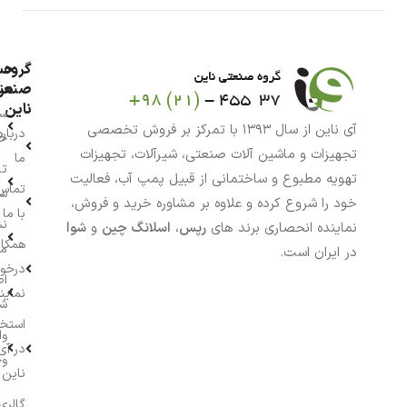
گروه
حس
من
صنعت
ناین
سب
آی ناین از سال ۱۳۹۳ با تمرکز بر فروش تخصصی
درباره
خر
تجهیزات و ماشین آلات صنعتی، شیرآلات، تجهیزات
ما
تا
تهویه مطبوع و ساختمانی از قبیل پمپ آب، فعالیت
تماس
سف
خود را شروع کرده و علاوه بر مشاوره خرید و فروش،
با ما
نش
نماینده انحصاری برند های
رپس
،
اسلانگ چین
و
شوا
همکار
م
در ایران است.
درخو
اط
نماین
ش
استخ
وا
در آی
وج
ناین
گالری