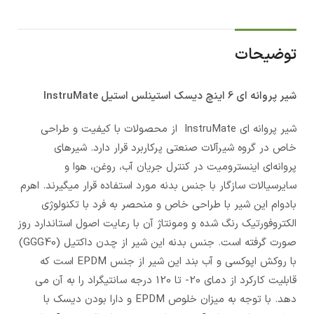
توضیحات
شیر پروانه ای 6 اینچ دیسک استینلس استیل InstruMate
شیر پروانه ای InstruMate از محصولات با کیفیت و طراحی
خاص در گروه شیرآلات صنعتی پرکاربرد قرار دارد. شیر­های
پروانه‌ای اینسترومیت در کنترل جریان آب، روغن، هوا و
سایرسیالات سازگار با جنس بدنه مورد استفاده قرار میگیرند. اهرم
بادوام این شیر با طراحی خاص و منحصر به فرد با تکنولوژی
الکتروفورتیک رنگ شده و ومونتاژ آن با رعایت اصول استاندارد روز
صورت گرفته است. جنس بدنه این شیر از چدن داکتیل (GGG40)
با روکش اپوکسی و آب بند این شیر از جنس EPDM است که
قابلیت کارکرد از دمای 20- تا 120 درجه سانتیگراد را به آن می
دهد. با توجه به میزان خلوص EPDM و دارا بودن دیسک با