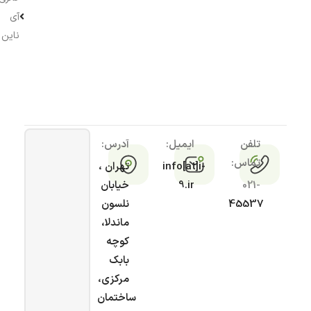
آی
ناین
تلفن
ایمیل:
آدرس:
تماس:
info[at]i-
تهران ،
021-
9.ir
خیابان
45537
نلسون
ماندلا،
کوچه
بابک
مرکزی،
ساختمان