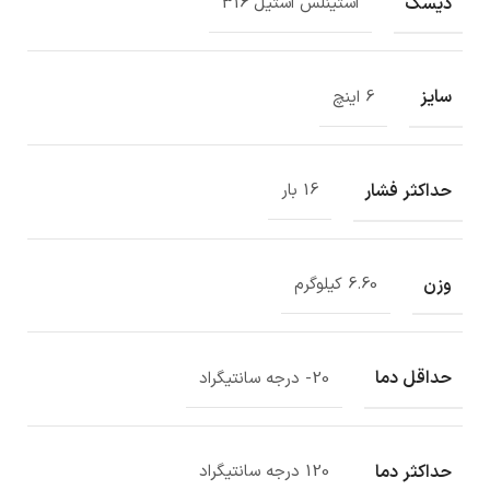
دیسک
استینلس استیل 316
سایز
6 اینچ
حداکثر فشار
16 بار
وزن
6.60 کیلوگرم
حداقل دما
20- درجه سانتیگراد
حداکثر دما
120 درجه سانتیگراد