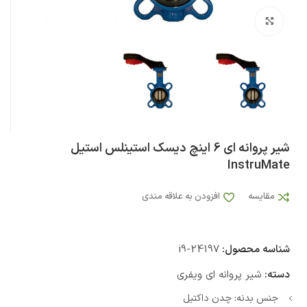
بزرگنمایی تصویر
شیر پروانه ای 6 اینچ دیسک استینلس استیل
InstruMate
مقایسه
افزودن به علاقه مندی
شناسه محصول:
i9-24197
دسته:
شیر پروانه ای ویفری
جنس بدنه: چدن داکتیل