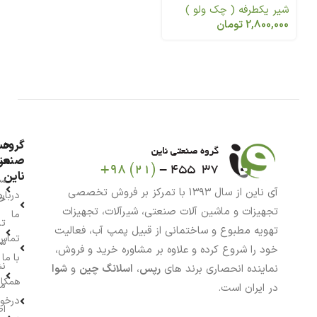
شیر یکطرفه ( چک ولو )
2,800,000
تومان
گروه
حس
من
صنعت
ناین
سب
آی ناین از سال ۱۳۹۳ با تمرکز بر فروش تخصصی
درباره
خر
تجهیزات و ماشین آلات صنعتی، شیرآلات، تجهیزات
ما
تا
تهویه مطبوع و ساختمانی از قبیل پمپ آب، فعالیت
تماس
سف
خود را شروع کرده و علاوه بر مشاوره خرید و فروش،
با ما
نش
نماینده انحصاری برند های
رپس
،
اسلانگ چین
و
شوا
همکار
م
در ایران است.
درخو
اط