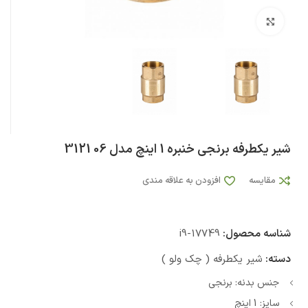
بزرگنمایی تصویر
شیر یکطرفه برنجی خنبره 1 اینچ مدل 06 3121
مقایسه
افزودن به علاقه مندی
شناسه محصول:
i9-17749
دسته:
شیر یکطرفه ( چک ولو )
جنس بدنه: برنجی
سایز: 1 اینچ