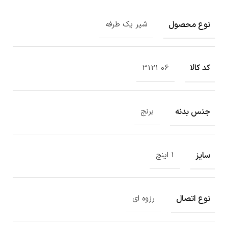
نوع محصول
شیر یک طرفه
کد کالا
06 3121
جنس بدنه
برنج
سایز
1 اینچ
نوع اتصال
رزوه ای