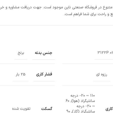
ای متنوع در فروشگاه صنعتی ناین موجود است. جهت دریافت مشاوره و خرید
ع و راحت برای شما فراهم است.
جنس بدنه
3122P 0
برنج
فشار کاری
رزوه ای
25 بار
110 ~ 20- درجه
سانتیگراد (هوا), 60
~ 20- درجه
کاری
گسکت
تقویت شده
سانتیگراد (گاز), 90