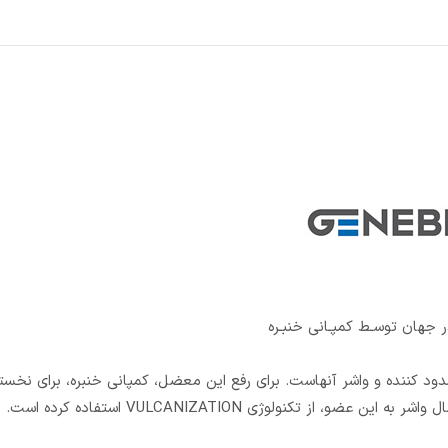
 جهان توسـط کمپـانی خنبـره
ننده و واشر آنهاست. برای رفع این معضل، کمپانی خنبره، برای نخستی
کنولوژی VULCANIZATION استفاده کرده است.