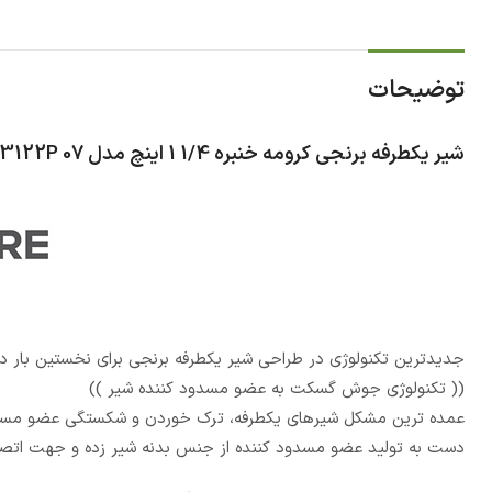
توضیحات
شیر یکطرفه برنجی کرومه خنبره 1/4 1 اینچ مدل 3122P 07
جدیدترین تکنولوژی در طراحی شیر یکطرفه برنجی برای نخستین بار در
(( تکنولوژی جوش گسکت به عضو مسدود کننده شیر ))
عمده ترین مشکل شیرهای یکطرفه، ترک خوردن و شکستگی عضو مسدود ک
دست به تولید عضو مسدود کننده از جنس بدنه شیر زده و جهت اتصال واشر به این عضو، از ت