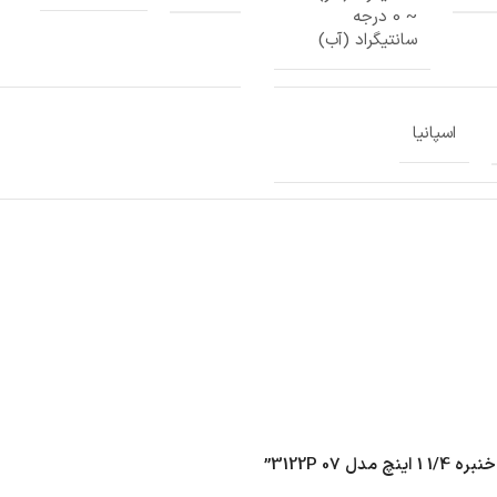
~ 0 درجه
سانتیگراد (آب)
اسپانیا
3122P 0”