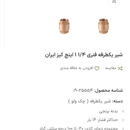
بزرگنمایی تصویر
شیر یکطرفه فنری 1/4 1 اینچ کیز ایران
مقایسه
افزودن به علاقه مندی
شناسه محصول:
i9-25554
دسته:
شیر یکطرفه ( چک ولو )
بدنه برنجی
حداکثر فشار: 16 بار
محدوده دمای کاری: 20- تا 100 درجه سانتی گراد