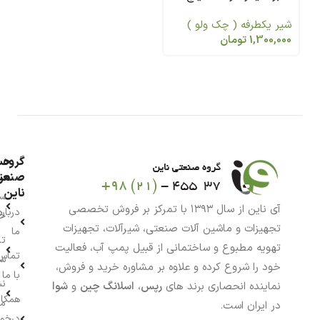
مدل 05 3141
شیر یکطرفه ( چک ولو )
1,300,000
تومان
گروه
حس
من
صنعت
ناین
سب
آی ناین از سال ۱۳۹۳ با تمرکز بر فروش تخصصی
درباره
خر
تجهیزات و ماشین آلات صنعتی، شیرآلات، تجهیزات
ما
تا
تهویه مطبوع و ساختمانی از قبیل پمپ آب، فعالیت
تماس
سف
خود را شروع کرده و علاوه بر مشاوره خرید و فروش،
با ما
نش
نماینده انحصاری برند های
رپس
،
اسلانگ چین
و
شوا
همکار
م
در ایران است.
درخو