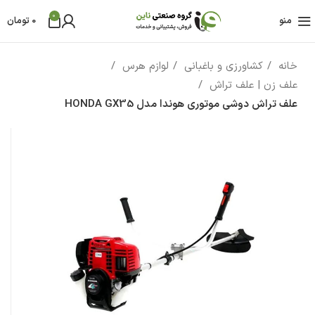
0
منو
0
تومان
خانه
کشاورزی و باغبانی
لوازم هرس
علف زن | علف تراش
علف تراش دوشی موتوری هوندا مدل HONDA GX35