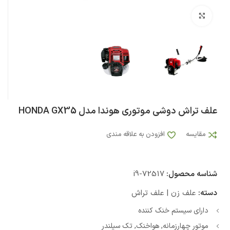
بزرگنمایی تصویر
علف تراش دوشی موتوری هوندا مدل HONDA GX35
مقایسه
افزودن به علاقه مندی
شناسه محصول:
i9-72517
دسته:
علف زن | علف تراش
دارای سیستم خنک کننده
موتور چهارزمانه, هواخنک, تک سیلندر