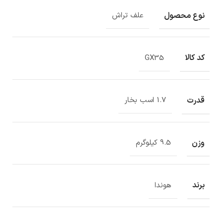
نوع محصول
علف تراش
کد کالا
GX35
قدرت
1.7 اسب بخار
وزن
9.5 کیلوگرم
برند
هوندا