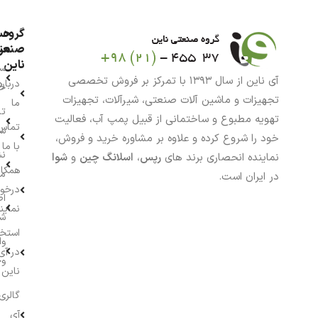
گروه
حس
من
صنعت
ناین
سب
آی ناین از سال ۱۳۹۳ با تمرکز بر فروش تخصصی
درباره
خر
تجهیزات و ماشین آلات صنعتی، شیرآلات، تجهیزات
ما
تا
تهویه مطبوع و ساختمانی از قبیل پمپ آب، فعالیت
تماس
سف
خود را شروع کرده و علاوه بر مشاوره خرید و فروش،
با ما
نش
نماینده انحصاری برند های
رپس
،
اسلانگ چین
و
شوا
همکار
م
در ایران است.
درخو
اط
نماین
ش
استخ
وا
در آی
وج
ناین
گالری
آی