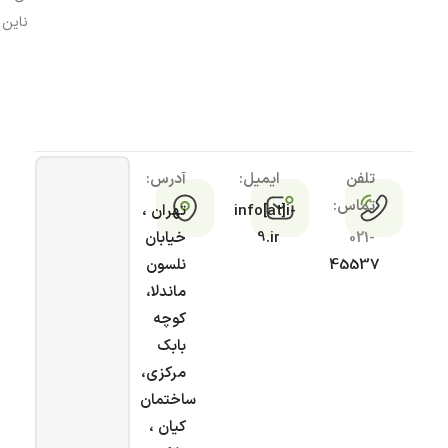
ناین
تلفن
ایمیل:
آدرس:
تماس:
info[at]i-
تهران ،
021-
9.ir
خیابان
45537
نلسون
ماندلا،
کوچه
بابک
مرکزی،
ساختمان
کیان ،