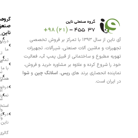
گروه
حس
من
صنعت
ناین
سب
آی ناین از سال ۱۳۹۳ با تمرکز بر فروش تخصصی
درباره
خر
تجهیزات و ماشین آلات صنعتی، شیرآلات، تجهیزات
ما
تا
تهویه مطبوع و ساختمانی از قبیل پمپ آب، فعالیت
تماس
سف
خود را شروع کرده و علاوه بر مشاوره خرید و فروش،
با ما
نش
نماینده انحصاری برند های
رپس
،
اسلانگ چین
و
شوا
همکار
م
در ایران است.
درخو
اط
نماین
ش
استخ
وا
در آی
وج
ناین
گالری