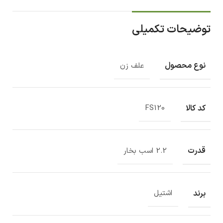
توضیحات تکمیلی
نوع محصول
علف زن
کد کالا
FS120
قدرت
2.2 اسب بخار
برند
اشتیل