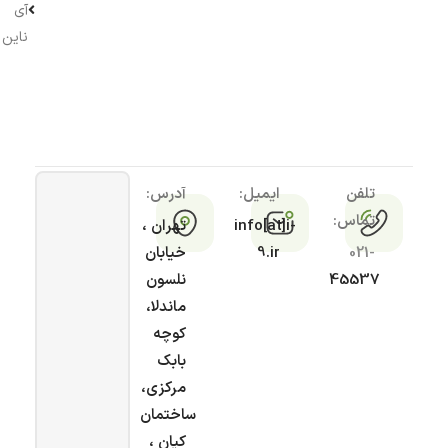
آی
ناین
تلفن
ایمیل:
آدرس:
تماس:
info[at]i-
تهران ،
021-
9.ir
خیابان
45537
نلسون
ماندلا،
کوچه
بابک
مرکزی،
ساختمان
کیان ،