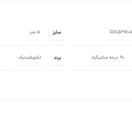
سایز
GOL53X10
5 متر
برند
60 درجه سانتیگراد
تکنوپلاستیک