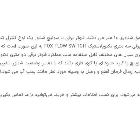
پنج متری تکنوپلاستیک FOX FLOW SWITCH با حداکثر عمق شناوری 10 متر می باشد. فلوتر برقی یا سوئیچ شناور یک نو
میزان ذخیره مایع است که توانایی و کارآیی بالایی دارد. عملکرد فلوتر برقی سه متری تکنوپلاست
ن سیال های مختلف قابل استفاده است.عملکرد فلوتر برقی دو متری تکنو
ی یک سوییچ یا کلید جیوه ای یا گوی فلزی باشد که با تغییر وضعیت شناور، تغییر
ب ارسال فرمان قطع و وصل به وسیله مورد نظر مانند پمپ آب می شود.فلو
می‌شود. برای کسب اطلاعات بیشتر و خرید، می‌توانید با ما تماس بگیری