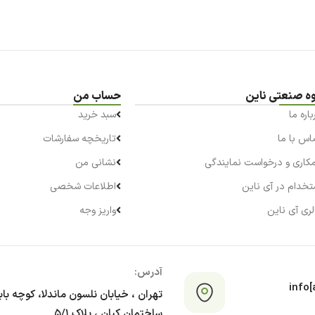
ه صنعتی ناین
حساب من
باره ما
سبد خرید
اس با ما
تاریخچه سفارشات
کاری و درخواست نمایندگی
نشانی من
تخدام در آی ناین
اطلاعات شخصی
لری آی ناین
واریز وجه
آدرس:
info[a
تهران ، خیابان نلسون ماندلا، کوچه با
ساختمان کیان ، پلاک ۵/۱