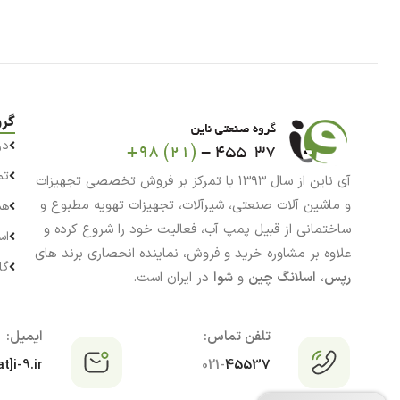
گرو
در
تم
آی ناین از سال ۱۳۹۳ با تمرکز بر فروش تخصصی تجهیزات
و ماشین آلات صنعتی، شیرآلات، تجهیزات تهویه مطبوع و
هم
ساختمانی از قبیل پمپ آب، فعالیت خود را شروع کرده و
اس
علاوه بر مشاوره خرید و فروش، نماینده انحصاری برند های
گا
رپس
،
اسلانگ چین
و
شوا
در ایران است.
تلفن تماس:
ایمیل:
t]i-9.ir
021-
45537