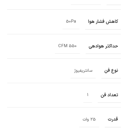
کاهش فشار هوا
50Pa
حداکثر هوادهی
550 CFM
نوع فن
سانتریفیوژ
تعداد فن
1
قدرت
25 وات