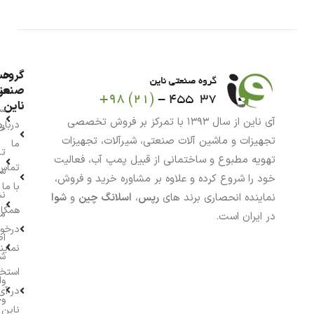
گروه
حس
من
صنعت
ناین
سب
آی ناین از سال ۱۳۹۳ با تمرکز بر فروش تخصصی
درباره
خر
تجهیزات و ماشین آلات صنعتی، شیرآلات، تجهیزات
ما
تا
تهویه مطبوع و ساختمانی از قبیل پمپ آب، فعالیت
تماس
سف
خود را شروع کرده و علاوه بر مشاوره خرید و فروش،
با ما
نش
نماینده انحصاری برند های
رپس
،
اسلانگ چین
و
شوا
همکار
م
در ایران است.
درخو
اط
نماین
ش
استخ
وا
در آی
وج
ناین