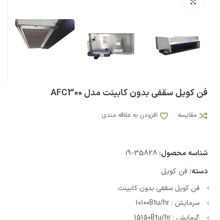
بزرگنمایی تصویر
فن کویل سقفی بدون کابینت مدل AFC300
مقایسه
افزودن به علاقه مندی
شناسه محصول:
i9-35828
دسته:
فن کویل
فن کویل سقفی بدون کابینت
سرمایش : 10100Btu/hr
گرمایش : 15150Btu/hr