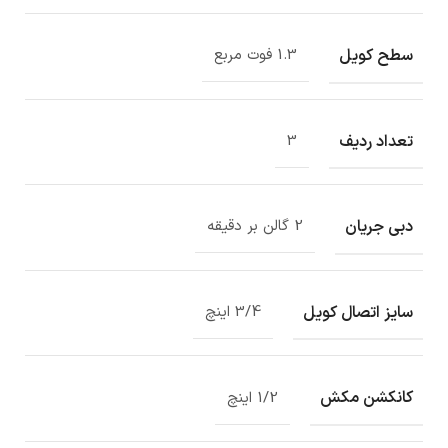
سطح کویل
1.3 فوت مربع
تعداد ردیف
3
دبی جریان
2 گالن بر دقیقه
سایز اتصال کویل
3/4 اینچ
کانکشن مکش
1/2 اینچ