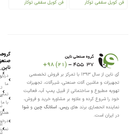
فن کویل سقفی توکار
فن کویل سقفی توکار
فن
گروه
حس
من
صنعت
ناین
سب
آی ناین از سال ۱۳۹۳ با تمرکز بر فروش تخصصی
درباره
خر
تجهیزات و ماشین آلات صنعتی، شیرآلات، تجهیزات
ما
تا
تهویه مطبوع و ساختمانی از قبیل پمپ آب، فعالیت
تماس
سف
خود را شروع کرده و علاوه بر مشاوره خرید و فروش،
با ما
نش
نماینده انحصاری برند های
رپس
،
اسلانگ چین
و
شوا
همکار
م
در ایران است.
درخو
اط
نماین
ش