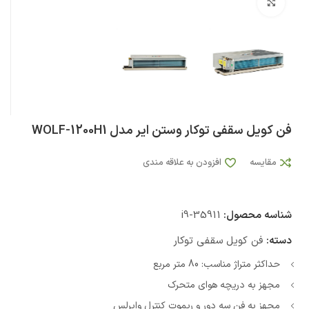
بزرگنمایی تصویر
فن کویل سقفی توکار وستن ایر مدل WOLF-1200H1
مقایسه
افزودن به علاقه مندی
شناسه محصول:
i9-35911
دسته:
فن کویل سقفی توکار
حداکثر متراژ مناسب: 80 متر مربع
مجهز به دریچه هوای متحرک
مجهز به فن سه دور و ریموت کنترل وایرلس