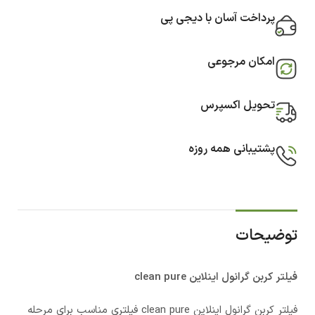
پرداخت آسان با دیجی پی
امکان مرجوعی
تحویل اکسپرس
پشتیبانی همه روزه
توضیحات
فیلتر کربن گرانول اینلاین clean pure
فیلتر کربن گرانول اینلاین clean pure فیلتری مناسب برای مرحله