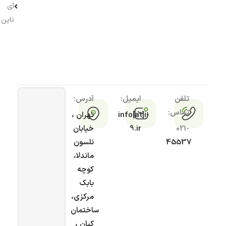
آی
ناین
تلفن
ایمیل:
آدرس:
تماس:
info[at]i-
تهران ،
021-
9.ir
خیابان
45537
نلسون
ماندلا،
کوچه
بابک
مرکزی،
ساختمان
کیان ،