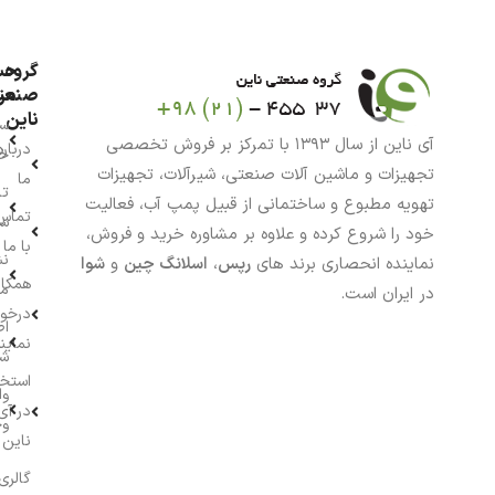
گروه
حس
من
صنعت
ناین
سب
آی ناین از سال ۱۳۹۳ با تمرکز بر فروش تخصصی
درباره
خر
تجهیزات و ماشین آلات صنعتی، شیرآلات، تجهیزات
ما
تا
تهویه مطبوع و ساختمانی از قبیل پمپ آب، فعالیت
تماس
سف
خود را شروع کرده و علاوه بر مشاوره خرید و فروش،
با ما
نش
نماینده انحصاری برند های
رپس
،
اسلانگ چین
و
شوا
همکار
م
در ایران است.
درخو
اط
نماین
ش
استخ
وا
در آی
وج
ناین
گالری