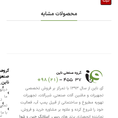
محصولات مشابه
گروه
حس
من
صنعت
ناین
سب
آی ناین از سال ۱۳۹۳ با تمرکز بر فروش تخصصی
درباره
خر
تجهیزات و ماشین آلات صنعتی، شیرآلات، تجهیزات
ما
تا
تهویه مطبوع و ساختمانی از قبیل پمپ آب، فعالیت
تماس
سف
خود را شروع کرده و علاوه بر مشاوره خرید و فروش،
با ما
نش
نماینده انحصاری برند های
رپس
،
اسلانگ چین
و
شوا