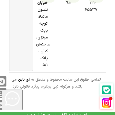
021-
9.ir
خیابان
45537
نلسون
ماندلا،
کوچه
بابک
مرکزی،
ساختمان
کیان ،
پلاک
۵/۱
تمامی حقوق این سایت محفوظ و متعلق به
آی ناین
می
باشد و هرگونه کپی برداری، پیگرد قانونی دارد.