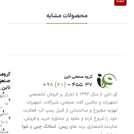
محصولات مشابه
گروه
حس
من
صنعت
ناین
سب
آی ناین از سال ۱۳۹۳ با تمرکز بر فروش تخصصی
درباره
خر
تجهیزات و ماشین آلات صنعتی، شیرآلات، تجهیزات
ما
تا
تهویه مطبوع و ساختمانی از قبیل پمپ آب، فعالیت
تماس
سف
خود را شروع کرده و علاوه بر مشاوره خرید و فروش،
با ما
نش
نماینده انحصاری برند های
رپس
،
اسلانگ چین
و
شوا
همکار
م