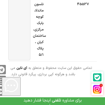
45537
نلسون
ماندلا،
کوچه
بابک
مرکزی،
ساختمان
کیان ،
پلاک
۵/۱
تمامی حقوق این سایت محفوظ و متعلق به
آی ناین
می
باشد و هرگونه کپی برداری، پیگرد قانونی دارد.
برای مشاوره
تلفنی
اینجا فشار دهید