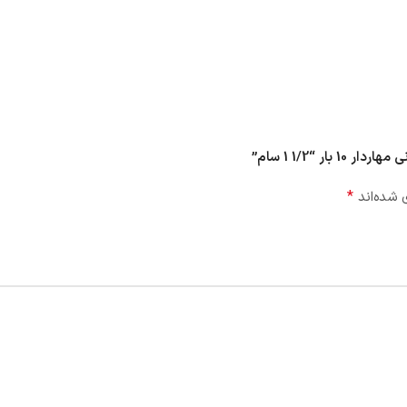
 “1/2 1 سام”
*
 شده‌اند