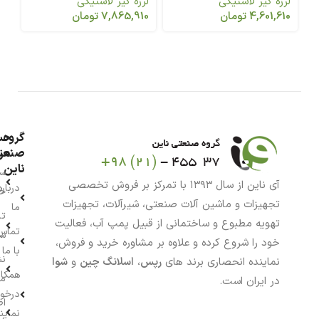
لرزه گیر لاستیکی
لرزه گیر لاستیکی
لر
4,601,610
تومان
7,865,910
تومان
10
گروه
حس
من
صنعت
ناین
سب
آی ناین از سال ۱۳۹۳ با تمرکز بر فروش تخصصی
درباره
خر
تجهیزات و ماشین آلات صنعتی، شیرآلات، تجهیزات
ما
تا
تهویه مطبوع و ساختمانی از قبیل پمپ آب، فعالیت
تماس
سف
خود را شروع کرده و علاوه بر مشاوره خرید و فروش،
با ما
نش
نماینده انحصاری برند های
رپس
،
اسلانگ چین
و
شوا
همکار
م
در ایران است.
درخو
اط
نماین