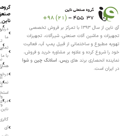
گروه
حس
من
صنعت
ناین
سب
آی ناین از سال ۱۳۹۳ با تمرکز بر فروش تخصصی
درباره
خر
تجهیزات و ماشین آلات صنعتی، شیرآلات، تجهیزات
ما
تا
تهویه مطبوع و ساختمانی از قبیل پمپ آب، فعالیت
تماس
سف
خود را شروع کرده و علاوه بر مشاوره خرید و فروش،
با ما
نش
نماینده انحصاری برند های
رپس
،
اسلانگ چین
و
شوا
همکار
م
در ایران است.
درخو
اط
نماین
ش
استخ
وا
در آی
وج
ناین
گالری
آی
ناین