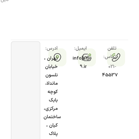
تلفن
ایمیل:
آدرس:
تماس:
info[at]i-
تهران ،
021-
9.ir
خیابان
45537
نلسون
ماندلا،
کوچه
بابک
مرکزی،
ساختمان
کیان ،
پلاک