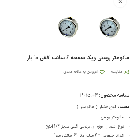
بزرگنمایی تصویر
مانومتر روغنی ویکا صفحه 6 سانت افقی 10 بار
مقایسه
افزودن به علاقه مندی
شناسه محصول:
i9-15004
دسته:
گیج فشار ( مانومتر )
مانومتر روغنی
نوع اتصال: روزه ای برنجی افقی سایز 1/4 اینچ
اندازه صفحه: 63 میلی متر (6 سانتی متر)