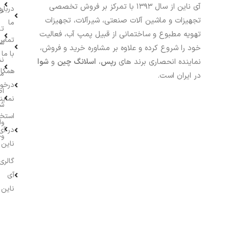
آی ناین از سال ۱۳۹۳ با تمرکز بر فروش تخصصی
درباره
خر
تجهیزات و ماشین آلات صنعتی، شیرآلات، تجهیزات
ما
تا
تهویه مطبوع و ساختمانی از قبیل پمپ آب، فعالیت
تماس
سف
خود را شروع کرده و علاوه بر مشاوره خرید و فروش،
با ما
نش
نماینده انحصاری برند های
رپس
،
اسلانگ چین
و
شوا
همکار
م
در ایران است.
درخو
اط
نماین
ش
استخ
وا
در آی
وج
ناین
گالری
آی
ناین