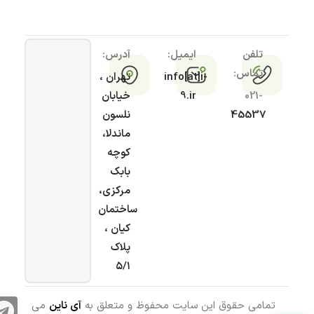
تلفن
ایمیل:
آدرس:
تماس:
info[at]i-
تهران ،
021-
9.ir
خیابان
45537
نلسون
ماندلا،
کوچه
بابک
مرکزی،
ساختمان
کیان ،
پلاک
۵/۱
تمامی حقوق این سایت محفوظ و متعلق به
آی ناین
می