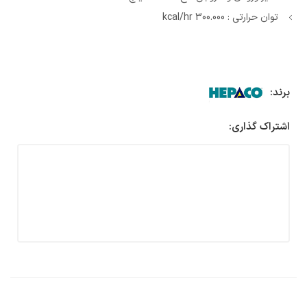
توان حرارتی : 300.000 kcal/hr
برند:
اشتراک گذاری: