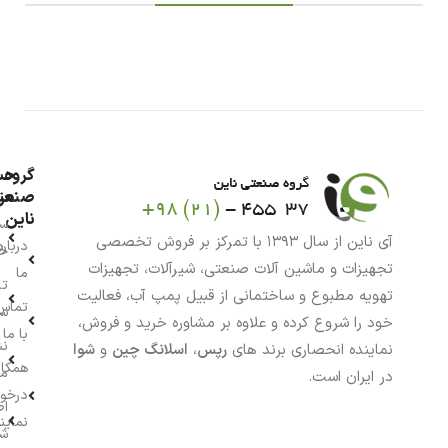
گروه
حس
من
صنعت
ناین
سب
آی ناین از سال ۱۳۹۳ با تمرکز بر فروش تخصصی
درباره
خر
تجهیزات و ماشین آلات صنعتی، شیرآلات، تجهیزات
ما
تا
تهویه مطبوع و ساختمانی از قبیل پمپ آب، فعالیت
تماس
سف
خود را شروع کرده و علاوه بر مشاوره خرید و فروش،
با ما
نش
نماینده انحصاری برند های
رپس
،
اسلانگ چین
و
شوا
همکار
م
در ایران است.
درخو
اط
نماین
ش