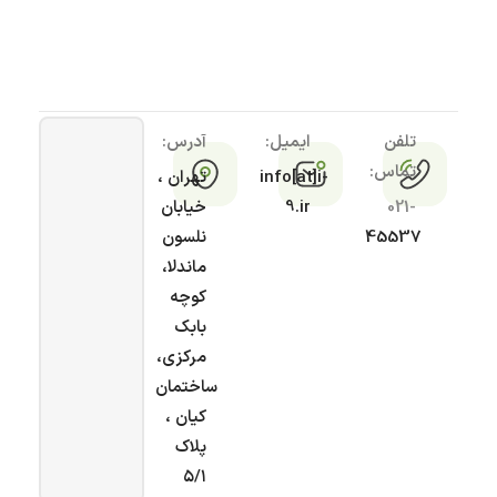
تلفن
ایمیل:
آدرس:
تماس:
info[at]i-
تهران ،
021-
9.ir
خیابان
45537
نلسون
ماندلا،
کوچه
بابک
مرکزی،
ساختمان
کیان ،
پلاک
۵/۱