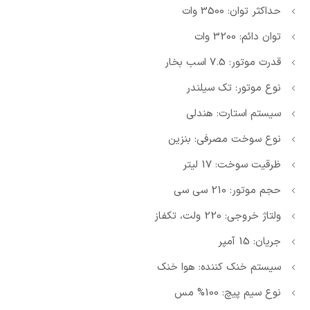
حداکثر توان: 3500 وات
توان دائم: 3200 وات
قدرت موتور: 7.5 اسب بخار
نوع موتور: تک سیلندر
سیستم استارت: هندلی
نوع سوخت مصرفی: بنزین
ظرقیت سوخت: 17 لیتر
حجم موتور: 210 سی سی
ولتاژ خروجی: 220 ولت، تکفاز
جریان: 15 آمپر
سیستم خنک کننده: هوا خنک
نوع سیم پیچ: 100% مس