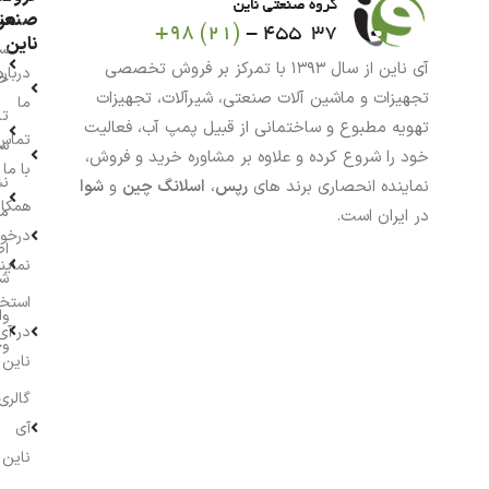
من
صنعت
ناین
سب
آی ناین از سال ۱۳۹۳ با تمرکز بر فروش تخصصی
درباره
خر
تجهیزات و ماشین آلات صنعتی، شیرآلات، تجهیزات
ما
تا
تهویه مطبوع و ساختمانی از قبیل پمپ آب، فعالیت
تماس
سف
خود را شروع کرده و علاوه بر مشاوره خرید و فروش،
با ما
نش
نماینده انحصاری برند های
رپس
،
اسلانگ چین
و
شوا
همکار
م
در ایران است.
درخو
اط
نماین
ش
استخ
وا
در آی
وج
ناین
گالری
آی
ناین