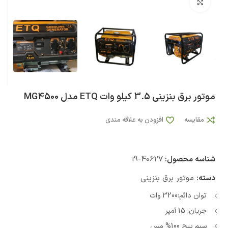
بزرگنمایی تصویر
موتور برق بنزینی 3.5 کیلو وات ETQ مدل MG4500
مقایسه
افزودن به علاقه مندی
شناسه محصول:
i9-40627
دسته:
موتور برق بنزینی
توان دائم:3200 وات
جریان: 15 آمپر
سیم پیچ 100% مس