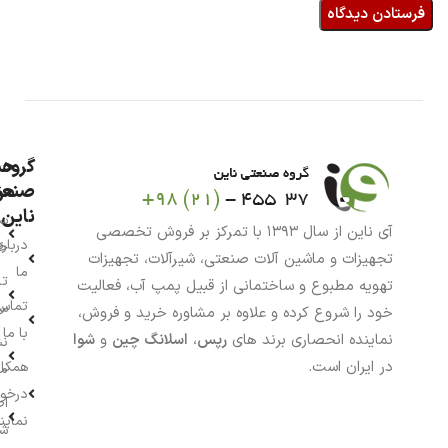
گروه
حس
من
صنعت
ناین
سب
آی ناین از سال ۱۳۹۳ با تمرکز بر فروش تخصصی
درباره
خر
تجهیزات و ماشین آلات صنعتی، شیرآلات، تجهیزات
ما
تا
تهویه مطبوع و ساختمانی از قبیل پمپ آب، فعالیت
تماس
سف
خود را شروع کرده و علاوه بر مشاوره خرید و فروش،
با ما
نماینده انحصاری برند های
رپس
،
اسلانگ چین
و
شوا
نش
در ایران است.
همکار
م
درخو
اط
نماین
ش