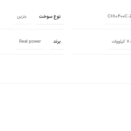
نوع سوخت
CH10400C-
بنزین
برند
کیلووات
Real power