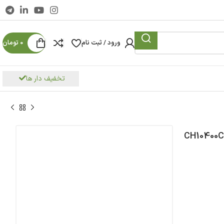
ورود / ثبت نام
0
تومان
تخفیف دار ها
 برق بنزینی 7.5 کیلووات Real Power مدل CH10400C-