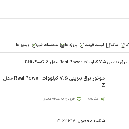
ک
بلاگ
لیست قیمت
پروژه ها
محاسبات فنی
ویدیو ها
 7.5 کیلووات Real Power مدل CH10400C-Z
موتور
Z
مقایسه
افزودن به علاقه مندی
شناسه محصول:
i9-63497