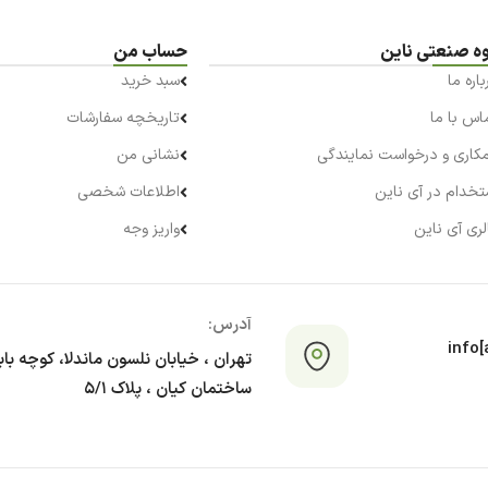
ه صنعتی ناین
حساب من
باره ما
سبد خرید
اس با ما
تاریخچه سفارشات
کاری و درخواست نمایندگی
نشانی من
تخدام در آی ناین
اطلاعات شخصی
لری آی ناین
واریز وجه
آدرس:
info[a
تهران ، خیابان نلسون ماندلا، کوچه با
ساختمان کیان ، پلاک ۵/۱