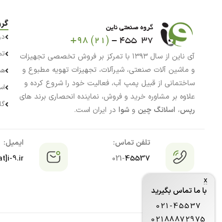
گرو
در
تم
آی ناین از سال ۱۳۹۳ با تمرکز بر فروش تخصصی تجهیزات
و ماشین آلات صنعتی، شیرآلات، تجهیزات تهویه مطبوع و
هم
ساختمانی از قبیل پمپ آب، فعالیت خود را شروع کرده و
اس
علاوه بر مشاوره خرید و فروش، نماینده انحصاری برند های
گا
رپس
،
اسلانگ چین
و
شوا
در ایران است.
تلفن تماس:
ایمیل:
t]i-9.ir
021-
45537
x
با ما تماس بگیرید
021-45537
02188872975