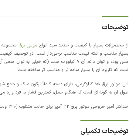
توضیحات
از محصولات بسیار با کیفیت و جدید سبد انواع
موتور برق
مجموعه
ص
بسیار مناسب و البته قیمت مناسب برخوردار است. در توصیف کیفیت 
مس بوده و توان دائم آن 7 کیلووات است (که خیلی ب
است که کاربرد آن را بسیار ساده تر و مناسب تر ساخته است.
این موتور برق 95 کیلوگرمی، دارای دسته کاملاً ارگون.
طول آن به گونه ای است که هنگام حمل، کمترین فشار به فرد وارد می ش
حداکثر آمپر خروجی موتور برق 32 آمپر برای حالت متناوب (220 ولت) و 8.3 آمپر برای جریان بر مستقیم (12 ولت) است.
توضیحات تکمیلی