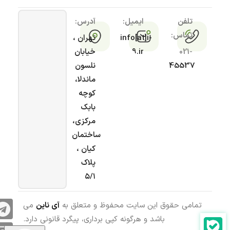
تلفن
ایمیل:
آدرس:
تماس:
info[at]i-
تهران ،
021-
9.ir
خیابان
45537
نلسون
ماندلا،
کوچه
بابک
مرکزی،
ساختمان
کیان ،
پلاک
۵/۱
تمامی حقوق این سایت محفوظ و متعلق به
آی ناین
می
باشد و هرگونه کپی برداری، پیگرد قانونی دارد.