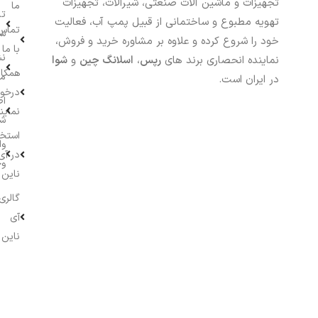
تجهیزات و ماشین آلات صنعتی، شیرآلات، تجهیزات
ما
تا
تهویه مطبوع و ساختمانی از قبیل پمپ آب، فعالیت
تماس
سف
خود را شروع کرده و علاوه بر مشاوره خرید و فروش،
با ما
نش
نماینده انحصاری برند های
رپس
،
اسلانگ چین
و
شوا
همکار
م
در ایران است.
درخو
اط
نماین
ش
استخ
وا
در آی
وج
ناین
گالری
آی
ناین