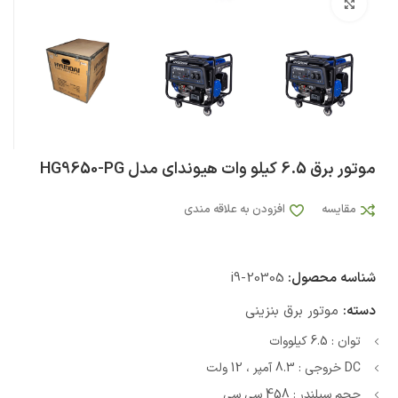
بزرگنمایی تصویر
موتور برق 6.5 کیلو وات هیوندای مدل HG9650-PG
مقایسه
افزودن به علاقه مندی
شناسه محصول:
i9-20305
دسته:
موتور برق بنزینی
توان : 6.5 کیلووات
DC خروجی : 8.3 آمپر ، 12 ولت
حجم سیلندر : 458 سی سی