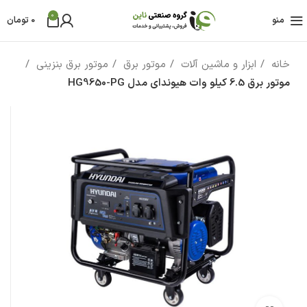
0
منو
0
تومان
خانه
ابزار و ماشین آلات
موتور برق
موتور برق بنزینی
موتور برق 6.5 کیلو وات هیوندای مدل HG9650-PG