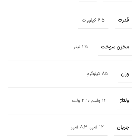
قدرت
6.5 کیلووات
مخزن سوخت
25 لیتر
وزن
85 کیلوگرم
ولتاژ
12 ولت, 230 ولت
جریان
12 آمپر, 8.3 آمپر