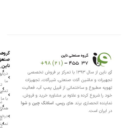
گروه
حس
من
صنعت
ناین
سب
آی ناین از سال ۱۳۹۳ با تمرکز بر فروش تخصصی
درباره
خر
تجهیزات و ماشین آلات صنعتی، شیرآلات، تجهیزات
ما
تا
تهویه مطبوع و ساختمانی از قبیل پمپ آب، فعالیت
تماس
سف
خود را شروع کرده و علاوه بر مشاوره خرید و فروش،
با ما
نش
نماینده انحصاری برند های
رپس
،
اسلانگ چین
و
شوا
همکار
م
در ایران است.
درخو
اط
نماین
ش